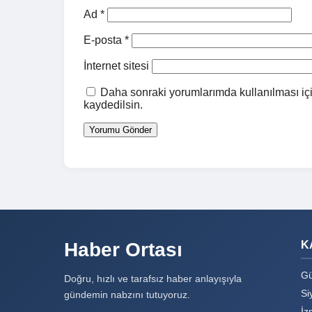
Ad
*
E-posta
*
İnternet sitesi
Daha sonraki yorumlarımda kullanılması içi
kaydedilsin.
Haber Ortası
K
Gü
Doğru, hızlı ve tarafsız haber anlayışıyla
Si
gündemin nabzını tutuyoruz.
İz