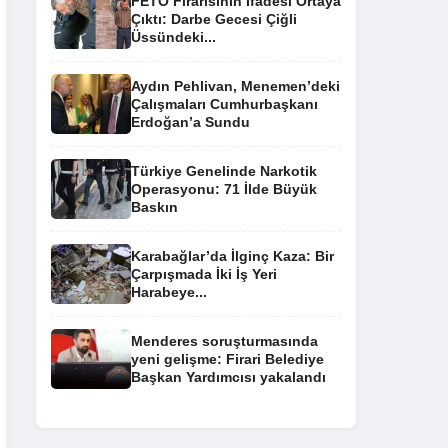
FETÖ Firarisinin İfadesi Ortaya
Çıktı: Darbe Gecesi Çiğli
Üssündeki...
Aydın Pehlivan, Menemen’deki
Çalışmaları Cumhurbaşkanı
Erdoğan’a Sundu
Türkiye Genelinde Narkotik
Operasyonu: 71 İlde Büyük
Baskın
Karabağlar’da İlginç Kaza: Bir
Çarpışmada İki İş Yeri
Harabeye...
Menderes soruşturmasında
yeni gelişme: Firari Belediye
Başkan Yardımcısı yakalandı