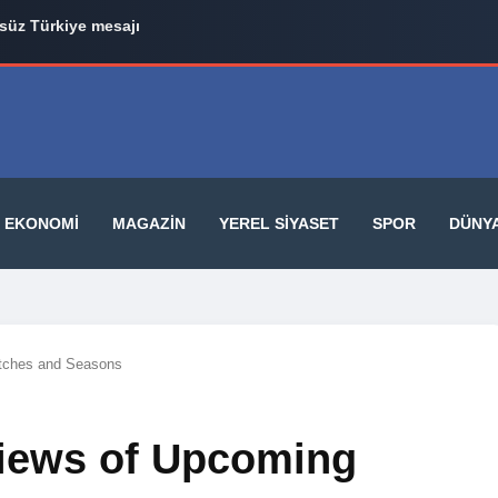
il Tugay 3 Belediye Başkanıyla AK Parti Yolunda
EKONOMI
MAGAZIN
YEREL SIYASET
SPOR
DÜNY
tches and Seasons
iews of Upcoming