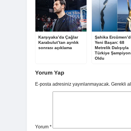
Karşıyaka’da Çağlar
Şahika Ercümen’d
Karabulut’tan ayrılık
Yeni Başarı: 68
sonrası açıklama
Metrelik Dalışıyla
Türkiye Şampiyon
Oldu
Yorum Yap
E-posta adresiniz yayınlanmayacak.
Gerekli a
Yorum
*