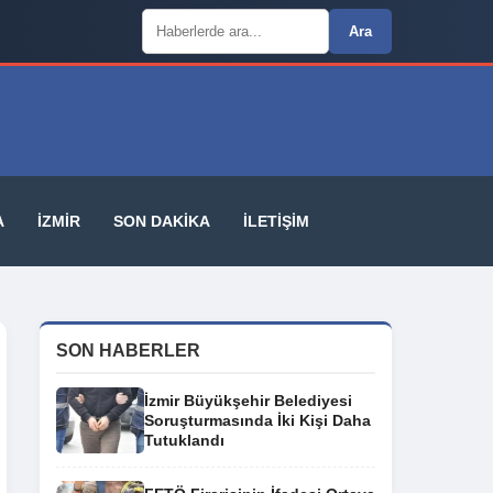
Arama:
Ara
A
İZMIR
SON DAKIKA
İLETIŞIM
SON HABERLER
İzmir Büyükşehir Belediyesi
Soruşturmasında İki Kişi Daha
Tutuklandı