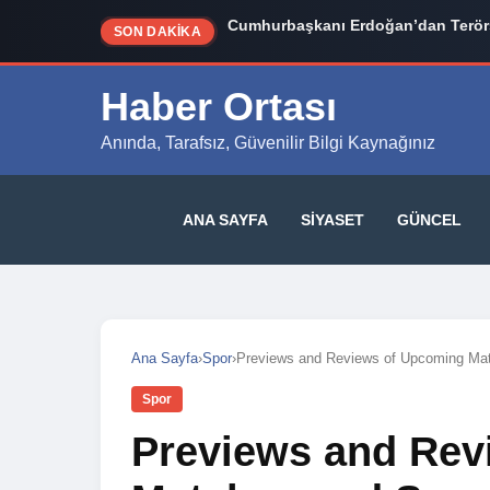
İzmir Siyasetinde Bomba İddia: Cem
SON DAKİKA
Haber Ortası
Anında, Tarafsız, Güvenilir Bilgi Kaynağınız
ANA SAYFA
SIYASET
GÜNCEL
Ana Sayfa
›
Spor
›
Previews and Reviews of Upcoming Ma
Spor
Previews and Rev