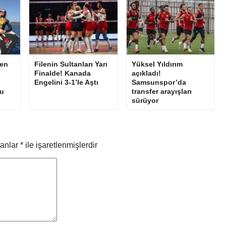
en
Filenin Sultanları Yarı
Yüksel Yıldırım
Finalde! Kanada
açıkladı!
Engelini 3-1’le Aştı
Samsunspor’da
u
transfer arayışları
sürüyor
lanlar
*
ile işaretlenmişlerdir