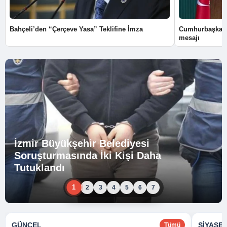
Bahçeli’den “Çerçeve Yasa” Teklifine İmza
Cumhurbaşkanı
mesajı
İzmir Büyükşehir Belediyesi
Soruşturmasında İki Kişi Daha
Tutuklandı
1
2
3
4
5
6
7
GÜNCEL
SIYASE
Tümü