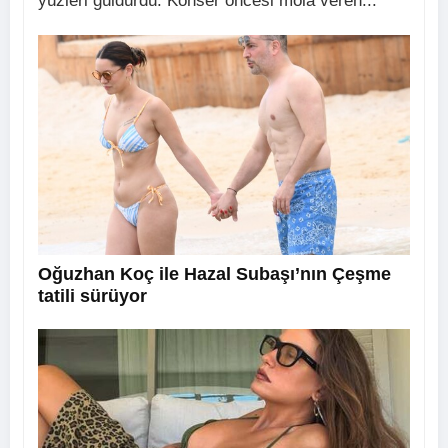
yüzleri güldürdü. Konser öncesi mola veren...
Oğuzhan Koç ile Hazal Subaşı’nın Çeşme
tatili sürüyor