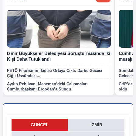
İzmir Büyükşehir Belediyesi Soruşturmasında İki
Cumhurb
Kişi Daha Tutuklandı
mesajı
FETÖ Firarisinin İfadesi Ortaya Çıktı: Darbe Gecesi
Son dakik
Çiğli Üssündeki...
Gelecek P
Aydın Pehlivan, Menemen’deki Çalışmaları
CHP’de k
Cumhurbaşkanı Erdoğan’a Sundu
oldu
GÜNCEL
İZMIR