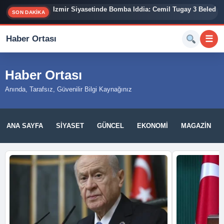
İzmir Siyasetinde Bomba İddia: Cemil Tugay 3 Belediy
SON DAKİKA
Haber Ortası
☰
Haber Ortası
Anında, Tarafsız, Güvenilir Bilgi Kaynağınız
ANA SAYFA
SIYASET
GÜNCEL
EKONOMI
MAGAZIN