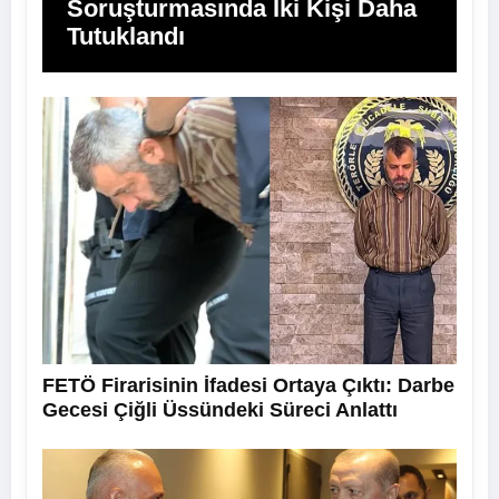
Soruşturmasında İki Kişi Daha
Tutuklandı
FETÖ Firarisinin İfadesi Ortaya Çıktı: Darbe
Gecesi Çiğli Üssündeki Süreci Anlattı