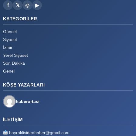
f
𝕏
◎
▶
KATEGORILER
Güncel
Siyaset
İzmir
Yerel Siyaset
Son Dakika
Genel
KÖŞE YAZARLARI
haberortasi
İLETIŞIM
bayraklivideohaber@gmail.com