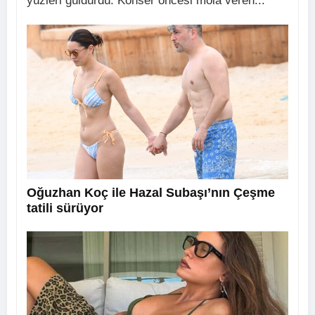
yüzleri güldürdü. Konser öncesi mola veren...
Oğuzhan Koç ile Hazal Subaşı’nın Çeşme
tatili sürüyor