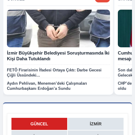
İzmir Büyükşehir Belediyesi Soruşturmasında İki
Cumhurb
Kişi Daha Tutuklandı
mesajı
FETÖ Firarisinin İfadesi Ortaya Çıktı: Darbe Gecesi
Son dakik
Çiğli Üssündeki...
Gelecek P
Aydın Pehlivan, Menemen’deki Çalışmaları
CHP’de k
Cumhurbaşkanı Erdoğan’a Sundu
oldu
GÜNCEL
İZMIR