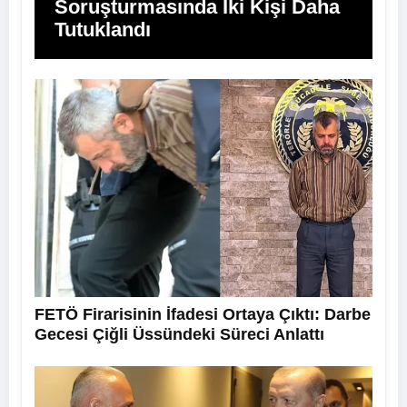
Soruşturmasında İki Kişi Daha
Tutuklandı
FETÖ Firarisinin İfadesi Ortaya Çıktı: Darbe
Gecesi Çiğli Üssündeki Süreci Anlattı