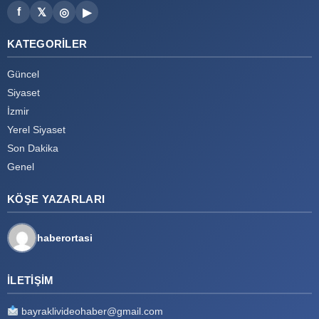
f
𝕏
◎
▶
KATEGORILER
Güncel
Siyaset
İzmir
Yerel Siyaset
Son Dakika
Genel
KÖŞE YAZARLARI
haberortasi
İLETIŞIM
bayraklivideohaber@gmail.com