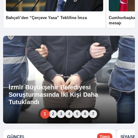
Bahçeli’den “Çerçeve Yasa” Teklifine İmza
Cumhurbaşkanı
mesajı
İzmir Büyükşehir Belediyesi
Soruşturmasında İki Kişi Daha
Tutuklandı
1
2
3
4
5
6
7
GÜNCEL
SIYASE
Tümü