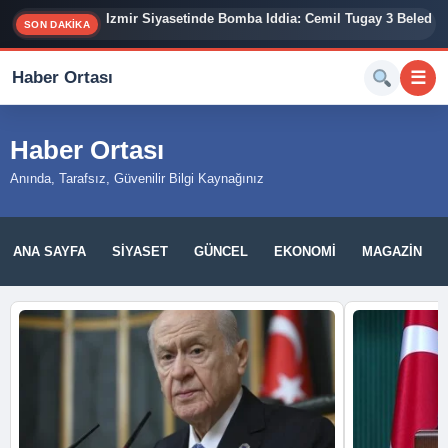
İzmir Siyasetinde Bomba İddia: Cemil Tugay 3 Belediy
SON DAKİKA
Haber Ortası
☰
Haber Ortası
Anında, Tarafsız, Güvenilir Bilgi Kaynağınız
ANA SAYFA
SIYASET
GÜNCEL
EKONOMI
MAGAZIN