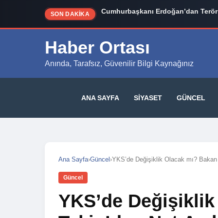
Cumhurbaşkanı Erdoğan’dan Terörs
SON DAKİKA
Haber Ortası
Anında, Tarafsız, Güvenilir Bilgi Kaynağınız
ANA SAYFA
SIYASET
GÜNCEL
Ana Sayfa
›
Güncel
›
YKS’de Değişiklik Olacak mı? Bakan
Güncel
YKS’de Değişikli