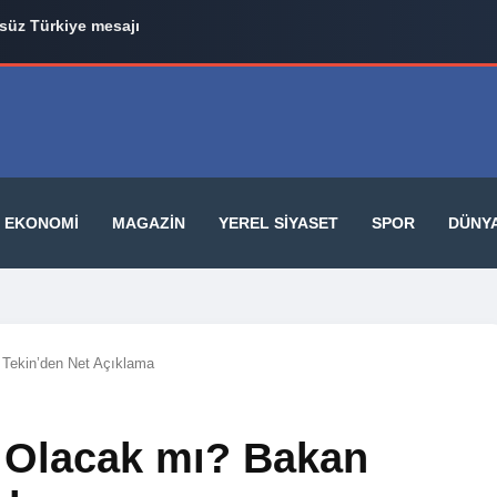
üz Türkiye mesajı
EKONOMI
MAGAZIN
YEREL SIYASET
SPOR
DÜNY
 Tekin’den Net Açıklama
k Olacak mı? Bakan