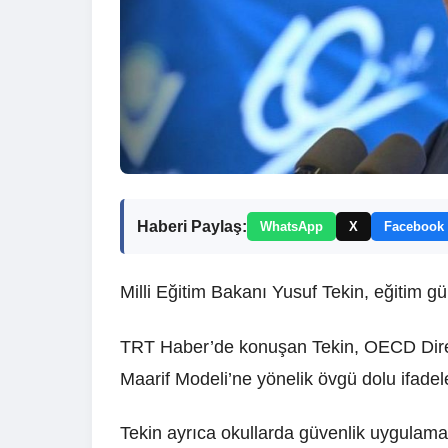
Haberi Paylaş:
WhatsApp
X
Facebook
Milli Eğitim Bakanı Yusuf Tekin, eğitim g
TRT Haber’de konuşan Tekin, OECD Direkt
Maarif Modeli’ne yönelik övgü dolu ifadeler
Tekin ayrıca okullarda güvenlik uygulamal