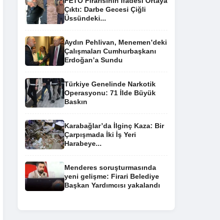
FETÖ Firarisinin İfadesi Ortaya
Çıktı: Darbe Gecesi Çiğli
Üssündeki...
Aydın Pehlivan, Menemen’deki
Çalışmaları Cumhurbaşkanı
Erdoğan’a Sundu
Türkiye Genelinde Narkotik
Operasyonu: 71 İlde Büyük
Baskın
Karabağlar’da İlginç Kaza: Bir
Çarpışmada İki İş Yeri
Harabeye...
Menderes soruşturmasında
yeni gelişme: Firari Belediye
Başkan Yardımcısı yakalandı