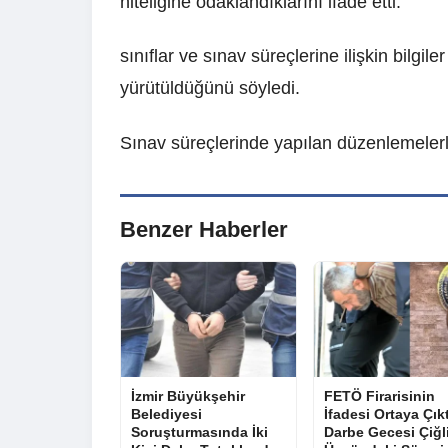
niteliğine odaklandıklarını ifade etti.
sınıflar ve sınav süreçlerine ilişkin bilg
yürütüldüğünü söyledi.
Sınav süreçlerinde yapılan düzenlemelerle bi
Benzer Haberler
İzmir Büyükşehir
FETÖ Firarisinin
Belediyesi
İfadesi Ortaya Çıkt
Soruşturmasında İki
Darbe Gecesi Çiğl