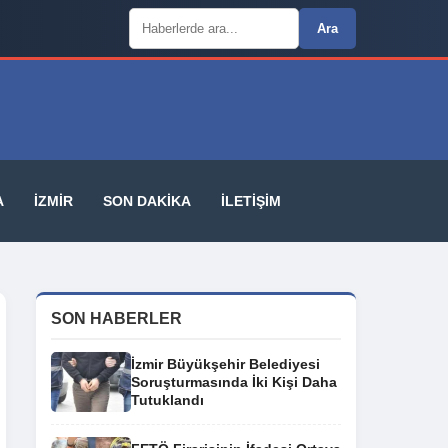
Arama:
Ara
A
İZMIR
SON DAKIKA
İLETIŞIM
SON HABERLER
İzmir Büyükşehir Belediyesi
Soruşturmasında İki Kişi Daha
Tutuklandı