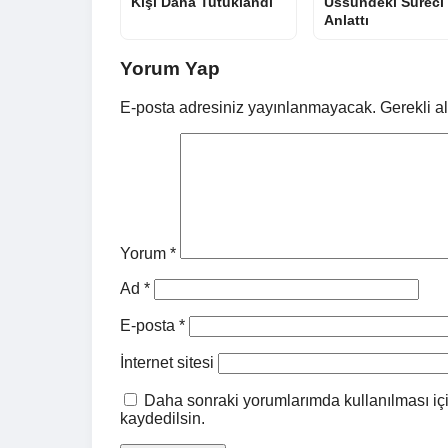
Kişi Daha Tutuklandı
Üssündeki Süreci
Anlattı
Yorum Yap
E-posta adresiniz yayınlanmayacak.
Gerekli a
Yorum
*
Ad
*
E-posta
*
İnternet sitesi
Daha sonraki yorumlarımda kullanılması içi
kaydedilsin.