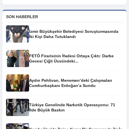
SON HABERLER
İzmir Büyükşehir Belediyesi Soruşturmasında
İki Kişi Daha Tutuklandı
FETÖ Firarisinin İfadesi Ortaya Çıktı: Darbe
Gecesi Çiğli Üssündeki...
Aydın Pehlivan, Menemen’deki Çalışmaları
Cumhurbaşkanı Erdoğan’a Sundu
Türkiye Genelinde Narkotik Operasyonu: 71
İlde Büyük Baskın