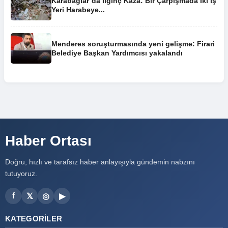
Karabağlar’da İlginç Kaza: Bir Çarpışmada İki İş
Yeri Harabeye...
Menderes soruşturmasında yeni gelişme: Firari
Belediye Başkan Yardımcısı yakalandı
Haber Ortası
Doğru, hızlı ve tarafsız haber anlayışıyla gündemin nabzını
tutuyoruz.
f
𝕏
◎
▶
KATEGORILER