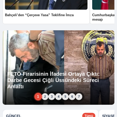
Bahçeli’den “Çerçeve Yasa” Teklifine İmza
Cumhurbaşkanı
mesajı
FETÖ Firarisinin İfadesi Ortaya Çıktı:
Darbe Gecesi Çiğli Üssündeki Süreci
Anlattı
1
2
3
4
5
6
7
GÜNCEL
SIYASE
Tümü