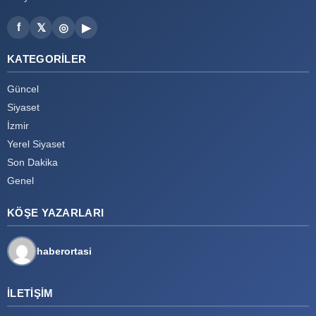
f
𝕏
◎
▶
KATEGORILER
Güncel
Siyaset
İzmir
Yerel Siyaset
Son Dakika
Genel
KÖŞE YAZARLARI
haberortasi
İLETIŞIM