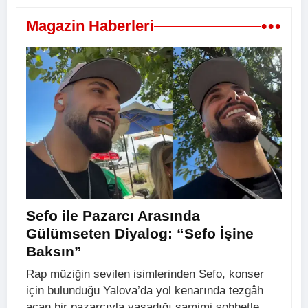
•••
Magazin Haberleri
Sefo ile Pazarcı Arasında
Gülümseten Diyalog: “Sefo İşine
Baksın”
Rap müziğin sevilen isimlerinden Sefo, konser
için bulunduğu Yalova’da yol kenarında tezgâh
açan bir pazarcıyla yaşadığı samimi sohbetle