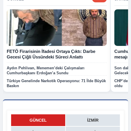
FETÖ Firarisinin İfadesi Ortaya Çıktı: Darbe
Cumhurb
Gecesi Çiğli Üssündeki Süreci Anlattı
mesajı
Aydın Pehlivan, Menemen’deki Çalışmaları
Son dakik
Cumhurbaşkanı Erdoğan’a Sundu
Gelecek P
Türkiye Genelinde Narkotik Operasyonu: 71 İlde Büyük
CHP’de k
Baskın
oldu
GÜNCEL
İZMIR