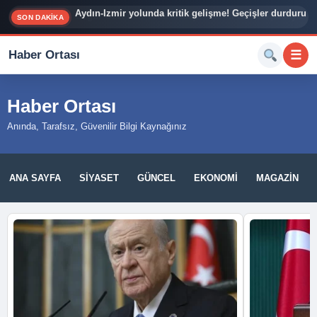
Özgür Özel’den Veda Mesajı: “Tarihi Bir Kavşaktayız”
SON DAKİKA
Haber Ortası
☰
Haber Ortası
Anında, Tarafsız, Güvenilir Bilgi Kaynağınız
ANA SAYFA
SIYASET
GÜNCEL
EKONOMI
MAGAZIN