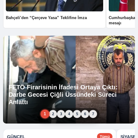
Bahçeli’den “Çerçeve Yasa” Teklifine İmza
Cumhurbaşkanı
mesajı
FETÖ Firarisinin İfadesi Ortaya Çıktı:
Darbe Gecesi Çiğli Üssündeki Süreci
Anlattı
1
2
3
4
5
6
7
GÜNCEL
SIYASE
Tümü