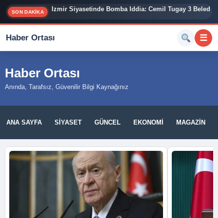
İzmir Siyasetinde Bomba İddia: Cemil Tugay 3 Belediy
SON DAKİKA
Haber Ortası
☰
Haber Ortası
Anında, Tarafsız, Güvenilir Bilgi Kaynağınız
ANA SAYFA
SIYASET
GÜNCEL
EKONOMI
MAGAZIN