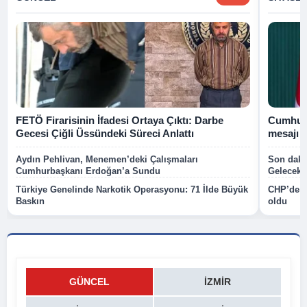
FETÖ Firarisinin İfadesi Ortaya Çıktı: Darbe
Cumhurb
Gecesi Çiğli Üssündeki Süreci Anlattı
mesajı
Aydın Pehlivan, Menemen’deki Çalışmaları
Son dakik
Cumhurbaşkanı Erdoğan’a Sundu
Gelecek P
Türkiye Genelinde Narkotik Operasyonu: 71 İlde Büyük
CHP’de k
Baskın
oldu
GÜNCEL
İZMIR