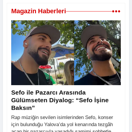
•••
Magazin Haberleri
Sefo ile Pazarcı Arasında
Gülümseten Diyalog: “Sefo İşine
Baksın”
Rap müziğin sevilen isimlerinden Sefo, konser
için bulunduğu Yalova’da yol kenarında tezgâh
açan bir pazarcıyla yaşadığı samimi sohbetle