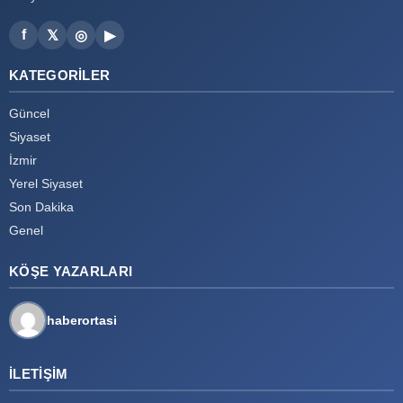
f
𝕏
◎
▶
KATEGORILER
Güncel
Siyaset
İzmir
Yerel Siyaset
Son Dakika
Genel
KÖŞE YAZARLARI
haberortasi
İLETIŞIM