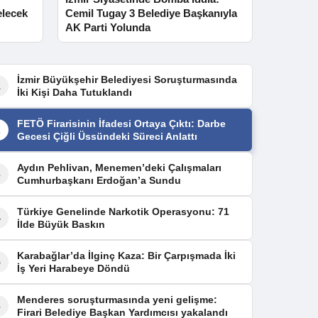
elecek
Cemil Tugay 3 Belediye Başkanıyla
AK Parti Yolunda
İzmir Büyükşehir Belediyesi Soruşturmasında
1
İki Kişi Daha Tutuklandı
FETÖ Firarisinin İfadesi Ortaya Çıktı: Darbe
2
Gecesi Çiğli Üssündeki Süreci Anlattı
Aydın Pehlivan, Menemen’deki Çalışmaları
3
Cumhurbaşkanı Erdoğan’a Sundu
Türkiye Genelinde Narkotik Operasyonu: 71
4
İlde Büyük Baskın
Karabağlar’da İlginç Kaza: Bir Çarpışmada İki
5
İş Yeri Harabeye Döndü
Menderes soruşturmasında yeni gelişme:
6
Firari Belediye Başkan Yardımcısı yakalandı