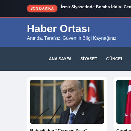
Ahbap Derneği Soruşturmasında Y
İzmir Siyasetinde Bomba İddia: Cem
SON DAKİKA
Haber Ortası
Anında, Tarafsız, Güvenilir Bilgi Kaynağınız
ANA SAYFA
SIYASET
GÜNCEL
Bahçeli’den “Çerçeve Yasa”
Cumhur