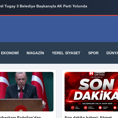
eni Karar: Mahkemeden Kayyum Ataması
il Tugay 3 Belediye Başkanıyla AK Parti Yolunda
EKONOMI
MAGAZIN
YEREL SIYASET
SPOR
DÜNY
başkanı Erdoğan’dan
Son dakika haberi: Ahmet