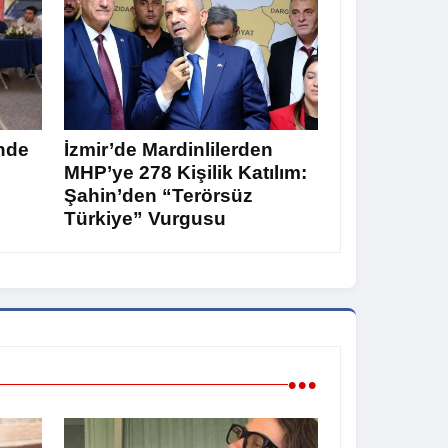
nde
İzmir’de Mardinlilerden
MHP’ye 278 Kişilik Katılım:
Şahin’den “Terörsüz
Türkiye” Vurgusu
•••