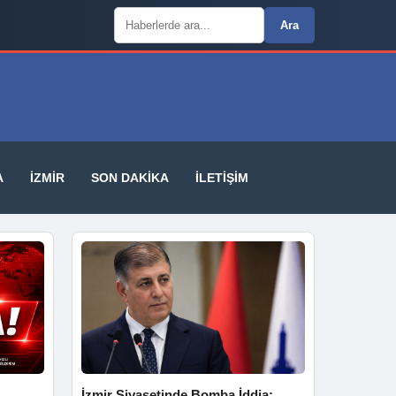
Arama:
Ara
A
İZMIR
SON DAKIKA
İLETIŞIM
İzmir Siyasetinde Bomba İddia: