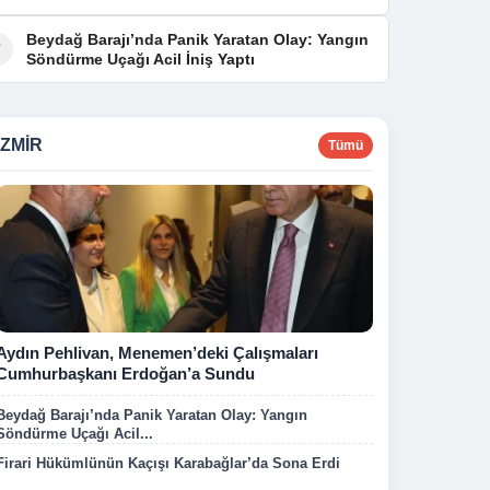
Beydağ Barajı’nda Panik Yaratan Olay: Yangın
7
Söndürme Uçağı Acil İniş Yaptı
İZMIR
Tümü
Aydın Pehlivan, Menemen’deki Çalışmaları
Cumhurbaşkanı Erdoğan’a Sundu
Beydağ Barajı’nda Panik Yaratan Olay: Yangın
Söndürme Uçağı Acil...
Firari Hükümlünün Kaçışı Karabağlar’da Sona Erdi