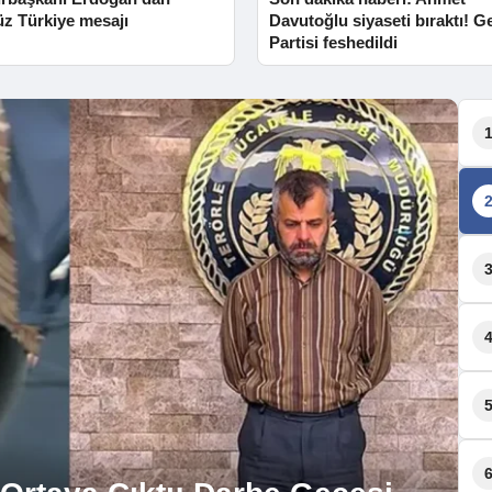
üz Türkiye mesajı
Davutoğlu siyaseti bıraktı! G
Partisi feshedildi