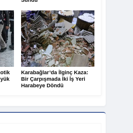
Sundu
otik
Karabağlar’da İlginç Kaza:
üyük
Bir Çarpışmada İki İş Yeri
Harabeye Döndü