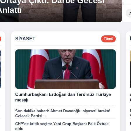
 Ortaya Çıktı: Darbe Gecesi
n’deki Çalışmaları
nlattı
n’a Sundu
SIYASET
Tümü
Cumhurbaşkanı Erdoğan’dan Terörsüz Türkiye
mesajı
Son dakika haberi: Ahmet Davutoğlu siyaseti bıraktı!
Gelecek Partisi...
CHP’de kritik seçim: Yeni Grup Başkanı Faik Öztrak
oldu