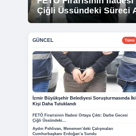
FETÖ Firarisinin İfadesi
Aydın Pehlivan, Meneme
Çiğli Üssündeki Süreci A
Cumhurbaşkanı Erdoğa
GÜNCEL
Tümü
İzmir Büyükşehir Belediyesi Soruşturmasında İki
Kişi Daha Tutuklandı
FETÖ Firarisinin İfadesi Ortaya Çıktı: Darbe Gecesi
Çiğli Üssündeki...
Aydın Pehlivan, Menemen’deki Çalışmaları
Cumhurbaşkanı Erdoğan’a Sundu