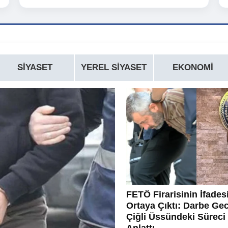
SIYASET
YEREL SIYASET
EKONOMI
FETÖ Firarisinin İfades
Ortaya Çıktı: Darbe Ge
Çiğli Üssündeki Süreci