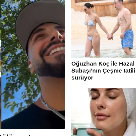
Oğuzhan Koç ile Hazal
Subaşı’nın Çeşme tatili
sürüyor