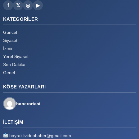
f
𝕏
◎
▶
KATEGORILER
Güncel
Siyaset
İzmir
Yerel Siyaset
Son Dakika
Genel
KÖŞE YAZARLARI
haberortasi
İLETIŞIM
bayraklivideohaber@gmail.com