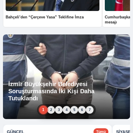
Bahçeli’den “Çerçeve Yasa” Teklifine İmza
Cumhurbaşkanı
mesajı
İzmir Büyükşehir Belediyesi
Soruşturmasında İki Kişi Daha
Tutuklandı
1
2
3
4
5
6
7
GÜNCEL
SIYASE
Tümü