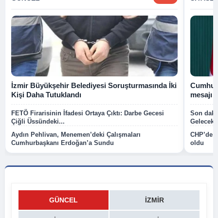
İzmir Büyükşehir Belediyesi Soruşturmasında İki
Cumhurb
Kişi Daha Tutuklandı
mesajı
FETÖ Firarisinin İfadesi Ortaya Çıktı: Darbe Gecesi
Son dakik
Çiğli Üssündeki...
Gelecek P
Aydın Pehlivan, Menemen’deki Çalışmaları
CHP’de k
Cumhurbaşkanı Erdoğan’a Sundu
oldu
GÜNCEL
İZMIR