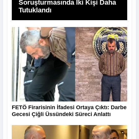
Soruşturmasında İki Kişi Daha
Tutuklandı
FETÖ Firarisinin İfadesi Ortaya Çıktı: Darbe
Gecesi Çiğli Üssündeki Süreci Anlattı