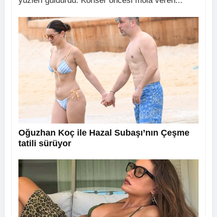
yüzleri güldürdü. Konser öncesi mola veren...
Oğuzhan Koç ile Hazal Subaşı’nın Çeşme
tatili sürüyor