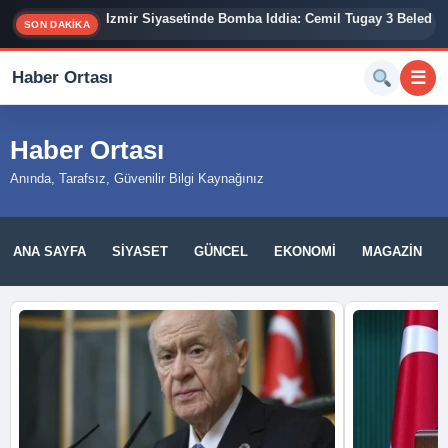
İzmir Siyasetinde Bomba İddia: Cemil Tugay 3 Belediy
SON DAKİKA
Haber Ortası
☰
Haber Ortası
Anında, Tarafsız, Güvenilir Bilgi Kaynağınız
ANA SAYFA
SIYASET
GÜNCEL
EKONOMI
MAGAZIN