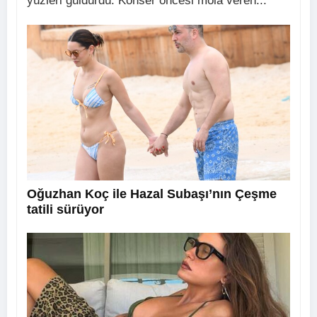
yüzleri güldürdü. Konser öncesi mola veren...
Oğuzhan Koç ile Hazal Subaşı’nın Çeşme
tatili sürüyor