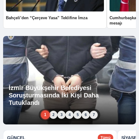
Bahçeli’den “Çerçeve Yasa” Teklifine İmza
Cumhurbaşkanı
mesajı
İzmir Büyükşehir Belediyesi
Soruşturmasında İki Kişi Daha
Tutuklandı
1
2
3
4
5
6
7
GÜNCEL
SIYASE
Tümü