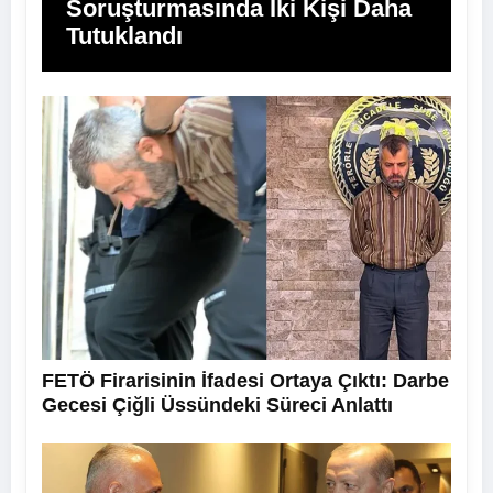
Soruşturmasında İki Kişi Daha
Tutuklandı
FETÖ Firarisinin İfadesi Ortaya Çıktı: Darbe
Gecesi Çiğli Üssündeki Süreci Anlattı