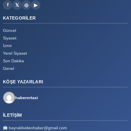
f
𝕏
◎
▶
KATEGORILER
Güncel
Siyaset
İzmir
Yerel Siyaset
Son Dakika
Genel
KÖŞE YAZARLARI
haberortasi
İLETIŞIM
bayraklivideohaber@gmail.com