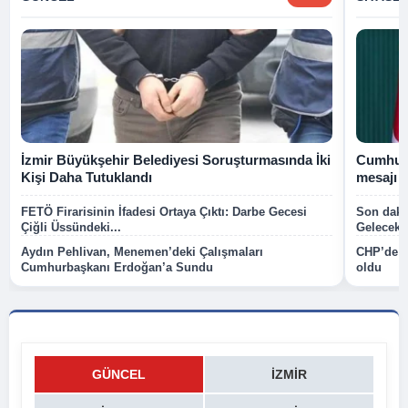
İzmir Büyükşehir Belediyesi Soruşturmasında İki
Cumhurb
Kişi Daha Tutuklandı
mesajı
FETÖ Firarisinin İfadesi Ortaya Çıktı: Darbe Gecesi
Son dakik
Çiğli Üssündeki...
Gelecek P
Aydın Pehlivan, Menemen’deki Çalışmaları
CHP’de k
Cumhurbaşkanı Erdoğan’a Sundu
oldu
GÜNCEL
İZMIR