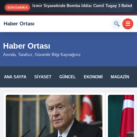
İzmir Siyasetinde Bomba İddia: Cemil Tugay 3 Belediy
SON DAKİKA
Haber Ortası
☰
Haber Ortası
Anında, Tarafsız, Güvenilir Bilgi Kaynağınız
ANA SAYFA
SIYASET
GÜNCEL
EKONOMI
MAGAZIN