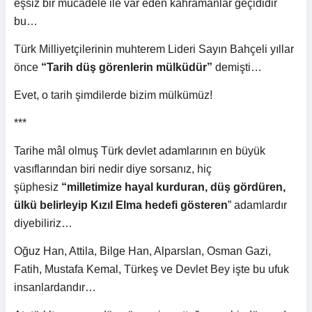
eşsiz bir mücadele ile var eden kahramanlar geçididir
bu…
Türk Milliyetçilerinin muhterem Lideri Sayın Bahçeli yıllar
önce
“Tarih düş görenlerin mülküdür”
demişti…
Evet, o tarih şimdilerde bizim mülkümüz!
***
Tarihe mâl olmuş Türk devlet adamlarının en büyük
vasıflarından biri nedir diye sorsanız, hiç
şüphesiz
“milletimize hayal kurduran, düş gördüren,
ülkü belirleyip Kızıl Elma hedefi gösteren
” adamlardır
diyebiliriz…
Oğuz Han, Attila, Bilge Han, Alparslan, Osman Gazi,
Fatih, Mustafa Kemal, Türkeş ve Devlet Bey işte bu ufuk
insanlardandır…