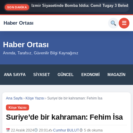
İzmir Siyasetinde Bomba İddia: Cemil Tugay 3 Belediy
SON DAKİKA
Haber Ortası
☰
Haber Ortası
Anında, Tarafsız, Güvenilir Bilgi Kaynağınız
ANA SAYFA
SIYASET
GÜNCEL
EKONOMI
MAGAZIN
Ana Sayfa
›
Köşe Yazısı
›
Suriye’de bir kahraman: Fehim İsa
Köşe Yazısı
Suriye’de bir kahraman: Fehim İsa
22 Aralık 2024
20:01
✍️
Cumhur BULUT
5 dk okuma