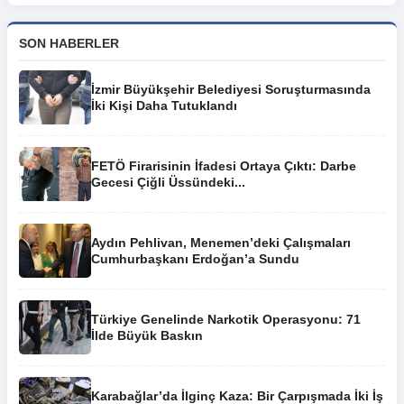
SON HABERLER
İzmir Büyükşehir Belediyesi Soruşturmasında
İki Kişi Daha Tutuklandı
FETÖ Firarisinin İfadesi Ortaya Çıktı: Darbe
Gecesi Çiğli Üssündeki...
Aydın Pehlivan, Menemen’deki Çalışmaları
Cumhurbaşkanı Erdoğan’a Sundu
Türkiye Genelinde Narkotik Operasyonu: 71
İlde Büyük Baskın
Karabağlar’da İlginç Kaza: Bir Çarpışmada İki İş