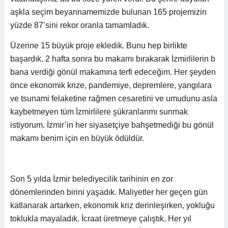
aşkla seçim beyannamemizde bulunan 165 projemizin
yüzde 87’sini rekor oranla tamamladık.
Üzerine 15 büyük proje ekledik. Bunu hep birlikte
başardık. 2 hafta sonra bu makamı bırakarak İzmirlilerin b
bana verdiği gönül makamına terfi edeceğim. Her şeyden
önce ekonomik krize, pandemiye, depremlere, yangılara
ve tsunami felaketine rağmen cesaretini ve umudunu asla
kaybetmeyen tüm İzmirlilere şükranlarımı sunmak
istiyorum. İzmir’in her siyasetçiye bahşetmediği bu gönül
makamı benim için en büyük ödüldür.
Son 5 yılda İzmir belediyecilik tarihinin en zor
dönemlerinden birini yaşadık. Maliyetler her geçen gün
katlanarak artarken, ekonomik kriz derinleşirken, yokluğu
toklukla mayaladık. İcraat üretmeye çalıştık. Her yıl