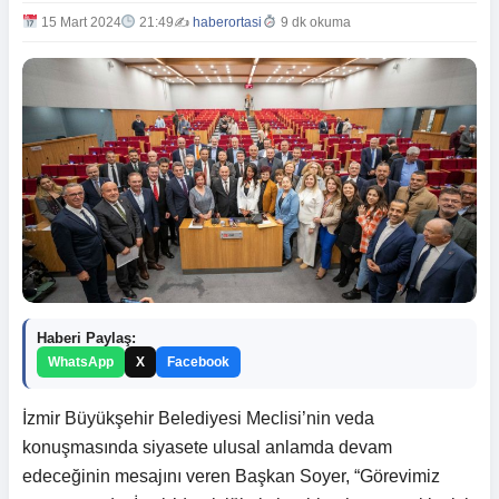
15 Mart 2024
21:49
✍️
haberortasi
9 dk okuma
Haberi Paylaş:
WhatsApp
X
Facebook
İzmir Büyükşehir Belediyesi Meclisi’nin veda
konuşmasında siyasete ulusal anlamda devam
edeceğinin mesajını veren Başkan Soyer, “Görevimiz