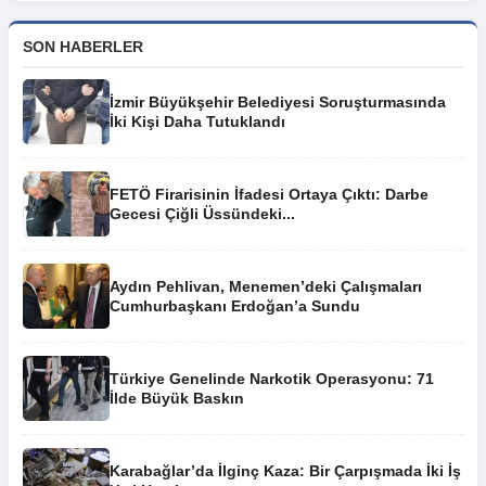
SON HABERLER
İzmir Büyükşehir Belediyesi Soruşturmasında
İki Kişi Daha Tutuklandı
FETÖ Firarisinin İfadesi Ortaya Çıktı: Darbe
Gecesi Çiğli Üssündeki...
Aydın Pehlivan, Menemen’deki Çalışmaları
Cumhurbaşkanı Erdoğan’a Sundu
Türkiye Genelinde Narkotik Operasyonu: 71
İlde Büyük Baskın
Karabağlar’da İlginç Kaza: Bir Çarpışmada İki İş