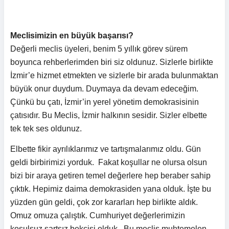
Meclisimizin en büyük başarısı?
Değerli meclis üyeleri, benim 5 yıllık görev sürem
boyunca rehberlerimden biri siz oldunuz. Sizlerle birlikte
İzmir’e hizmet etmekten ve sizlerle bir arada bulunmaktan
büyük onur duydum. Duymaya da devam edeceğim.
Çünkü bu çatı, İzmir’in yerel yönetim demokrasisinin
çatısıdır. Bu Meclis, İzmir halkının sesidir. Sizler elbette
tek tek ses oldunuz.
Elbette fikir ayrılıklarımız ve tartışmalarımız oldu. Gün
geldi birbirimizi yorduk. Fakat koşullar ne olursa olsun
bizi bir araya getiren temel değerlere hep beraber sahip
çıktık. Hepimiz daima demokrasiden yana olduk. İşte bu
yüzden gün geldi, çok zor kararları hep birlikte aldık.
Omuz omuza çalıştık. Cumhuriyet değerlerimizin
koşulsuz şartsız bekçisi olduk. Bu meclis muhtemelen