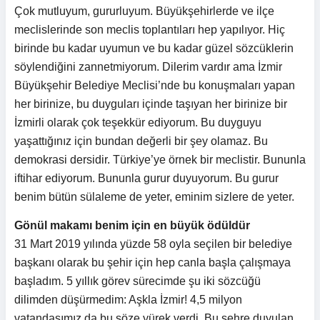
Çok mutluyum, gururluyum. Büyükşehirlerde ve ilçe
meclislerinde son meclis toplantıları hep yapılıyor. Hiç
birinde bu kadar uyumun ve bu kadar güzel sözcüklerin
söylendiğini zannetmiyorum. Dilerim vardır ama İzmir
Büyükşehir Belediye Meclisi’nde bu konuşmaları yapan
her birinize, bu duyguları içinde taşıyan her birinize bir
İzmirli olarak çok teşekkür ediyorum. Bu duyguyu
yaşattığınız için bundan değerli bir şey olamaz. Bu
demokrasi dersidir. Türkiye’ye örnek bir meclistir. Bununla
iftihar ediyorum. Bununla gurur duyuyorum. Bu gurur
benim bütün sülaleme de yeter, eminim sizlere de yeter.
Gönül makamı benim için en büyük ödüldür
31 Mart 2019 yılında yüzde 58 oyla seçilen bir belediye
başkanı olarak bu şehir için hep canla başla çalışmaya
başladım. 5 yıllık görev sürecimde şu iki sözcüğü
dilimden düşürmedim: Aşkla İzmir! 4,5 milyon
vatandaşımız da bu söze yürek verdi. Bu şehre duyulan