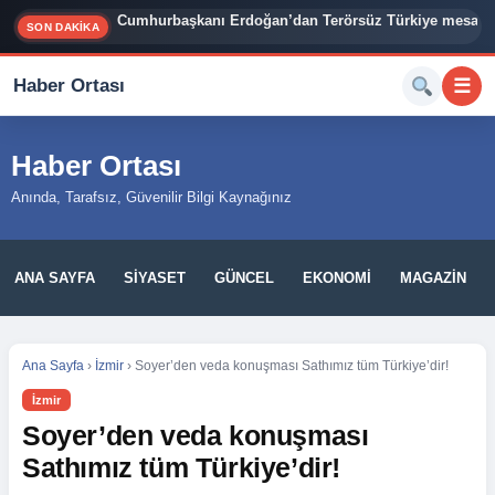
İzmir Siyasetinde Bomba İddia: Cemil Tugay 3 Belediy
SON DAKİKA
Haber Ortası
☰
Haber Ortası
Anında, Tarafsız, Güvenilir Bilgi Kaynağınız
ANA SAYFA
SIYASET
GÜNCEL
EKONOMI
MAGAZIN
Ana Sayfa
›
İzmir
›
Soyer’den veda konuşması Sathımız tüm Türkiye’dir!
İzmir
Soyer’den veda konuşması
Sathımız tüm Türkiye’dir!