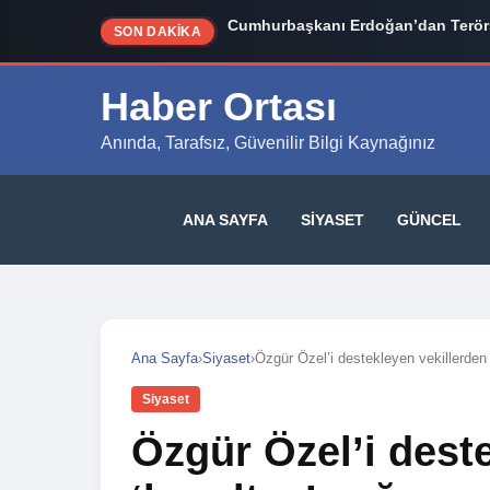
Cumhurbaşkanı Erdoğan’dan Terörs
SON DAKİKA
Haber Ortası
Anında, Tarafsız, Güvenilir Bilgi Kaynağınız
ANA SAYFA
SIYASET
GÜNCEL
Ana Sayfa
›
Siyaset
›
Özgür Özel’i destekleyen vekillerden 
Siyaset
Özgür Özel’i dest