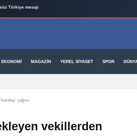
üz Türkiye mesajı
EKONOMI
MAGAZIN
YEREL SIYASET
SPOR
DÜNY
‘kurultay’ çağrısı
ekleyen vekillerden