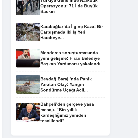
Türkiye Genelinde Narkotik
Operasyonu: 71 İlde Büyük
Baskın
Karabağlar’da İlginç Kaza: Bir
Çarpışmada İki İş Yeri
Harabeye...
Menderes soruşturmasında
yeni gelişme: Firari Belediye
Başkan Yardımcısı yakalandı
Beydağ Barajı’nda Panik
Yaratan Olay: Yangın
Söndürme Uçağı Acil...
Bahçeli’den çerçeve yasa
mesajı: “Bin yıllık
kardeşliğimiz yeniden
tescillendi”