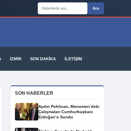
Arama:
Ara
A
İZMIR
SON DAKIKA
İLETIŞIM
SON HABERLER
Aydın Pehlivan, Menemen’deki
Çalışmaları Cumhurbaşkanı
Erdoğan’a Sundu