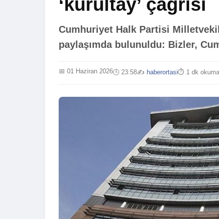
‘kurultay’ çağrısı
Cumhuriyet Halk Partisi Milletveki
paylaşımda bulunuldu: Bizler, Cumh
📅 01 Haziran 2026
🕒 23:58
✍️
haberortasi
⏱️ 1 dk okum