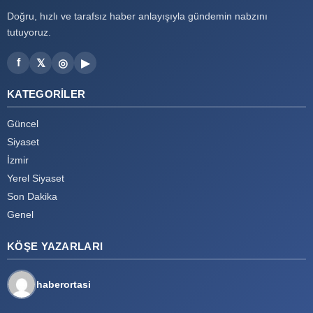
Doğru, hızlı ve tarafsız haber anlayışıyla gündemin nabzını
tutuyoruz.
f
𝕏
◎
▶
KATEGORILER
Güncel
Siyaset
İzmir
Yerel Siyaset
Son Dakika
Genel
KÖŞE YAZARLARI
haberortasi