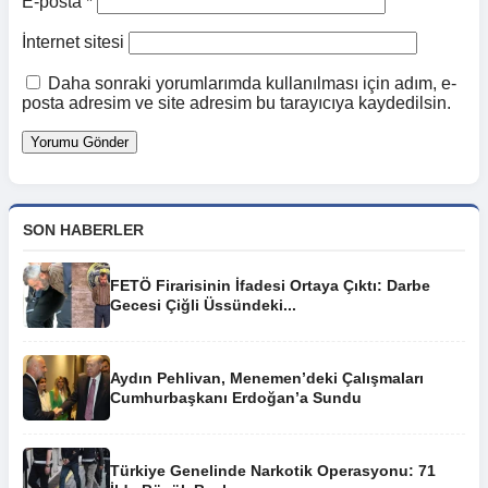
E-posta
*
İnternet sitesi
Daha sonraki yorumlarımda kullanılması için adım, e-
posta adresim ve site adresim bu tarayıcıya kaydedilsin.
SON HABERLER
FETÖ Firarisinin İfadesi Ortaya Çıktı: Darbe
Gecesi Çiğli Üssündeki...
Aydın Pehlivan, Menemen’deki Çalışmaları
Cumhurbaşkanı Erdoğan’a Sundu
Türkiye Genelinde Narkotik Operasyonu: 71