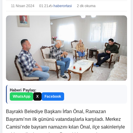
11 Nisan 2024
01:21
✍️
haberortasi
2 dk okuma
Haberi Paylaş:
WhatsApp
X
Facebook
Bayraklı Belediye Başkanı İrfan Önal, Ramazan
Bayramı’nın ilk gününü vatandaşlarla karşıladı. Merkez
Camisi’nde bayram namazını kılan Önal, ilçe sakinleriyle