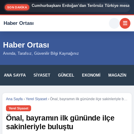
Cumhurbaşkanı Erdoğan’dan Terörsüz Türkiye mesajı
SON DAKİKA
Haber Ortası
☰
Haber Ortası
Anında, Tarafsız, Güvenilir Bilgi Kaynağınız
ANA SAYFA
SIYASET
GÜNCEL
EKONOMI
MAGAZIN
Ana Sayfa
›
Yerel Siyaset
›
Önal, bayramın ilk gününde ilçe sakinleriyle buluştu
Yerel Siyaset
Önal, bayramın ilk gününde ilçe
sakinleriyle buluştu