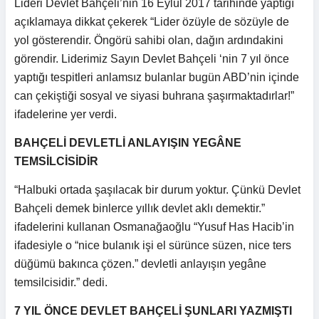
Lideri Devlet Bahçeli’nin 16 Eylül 2017 tarihinde yaptığı
açıklamaya dikkat çekerek “Lider özüyle de sözüyle de
yol gösterendir. Öngörü sahibi olan, dağın ardındakini
görendir. Liderimiz Sayın Devlet Bahçeli ‘nin 7 yıl önce
yaptığı tespitleri anlamsız bulanlar bugün ABD’nin içinde
can çekiştiği sosyal ve siyasi buhrana şaşırmaktadırlar!”
ifadelerine yer verdi.
BAHÇELİ DEVLETLİ ANLAYIŞIN YEGÂNE
TEMSİLCİSİDİR
“Halbuki ortada şaşılacak bir durum yoktur. Çünkü Devlet
Bahçeli demek binlerce yıllık devlet aklı demektir.”
ifadelerini kullanan Osmanağaoğlu “Yusuf Has Hacib’in
ifadesiyle o “nice bulanık işi el sürünce süzen, nice ters
düğümü bakınca çözen.” devletli anlayışın yegâne
temsilcisidir.” dedi.
7 YIL ÖNCE DEVLET BAHÇELİ ŞUNLARI YAZMIŞTI