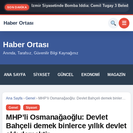
İzmir Siyasetinde Bomba İddia: Cemil Tugay 3 Belediy
SON DAKİKA
Haber Ortası
☰
Haber Ortası
Anında, Tarafsız, Güvenilir Bilgi Kaynağınız
ANA SAYFA
SIYASET
GÜNCEL
EKONOMI
MAGAZIN
Ana Sayfa
›
Genel
›
MHP’li Osmanağaoğlu: Devlet Bahçeli demek binlerce yıllık devlet aklı demektir
Genel
Siyaset
MHP’li Osmanağaoğlu: Devlet
Bahçeli demek binlerce yıllık devlet