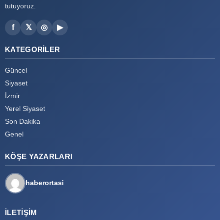
tutuyoruz.
f
𝕏
◎
▶
KATEGORILER
Güncel
Siyaset
İzmir
Yerel Siyaset
Son Dakika
Genel
KÖŞE YAZARLARI
haberortasi
İLETIŞIM