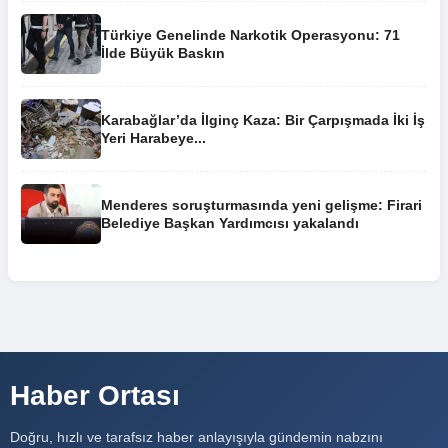
Türkiye Genelinde Narkotik Operasyonu: 71
İlde Büyük Baskın
Karabağlar’da İlginç Kaza: Bir Çarpışmada İki İş
Yeri Harabeye...
Menderes soruşturmasında yeni gelişme: Firari
Belediye Başkan Yardımcısı yakalandı
Haber Ortası
Doğru, hızlı ve tarafsız haber anlayışıyla gündemin nabzını