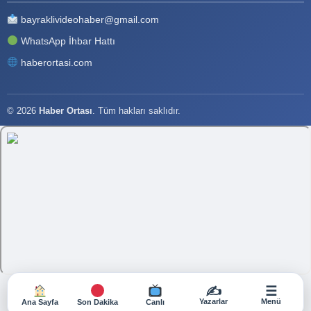
bayraklivideohaber@gmail.com
WhatsApp İhbar Hattı
haberortasi.com
© 2026
Haber Ortası
. Tüm hakları saklıdır.
✍️
☰
Yazarlar
Menü
Ana Sayfa
Son Dakika
Canlı