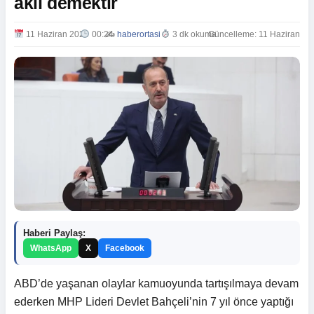
aklı demektir
11 Haziran 2025
00:24
✍️
haberortasi
3 dk okuma
Güncelleme: 11 Haziran 20
Haberi Paylaş:
WhatsApp
X
Facebook
ABD’de yaşanan olaylar kamuoyunda tartışılmaya devam
ederken MHP Lideri Devlet Bahçeli’nin 7 yıl önce yaptığı