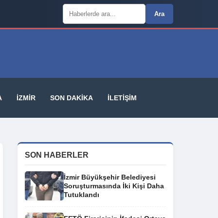
Arama:
Ara
A
İZMIR
SON DAKIKA
İLETIŞIM
SON HABERLER
İzmir Büyükşehir Belediyesi
Soruşturmasında İki Kişi Daha
Tutuklandı