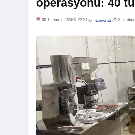
operasyonu: 40 t
09 Temmuz 2024
22:31
3 dk oku
✍️
haberortasi