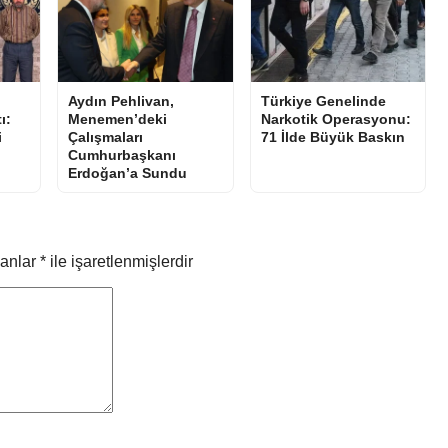
Aydın Pehlivan,
Türkiye Genelinde
ı:
Menemen’deki
Narkotik Operasyonu:
i
Çalışmaları
71 İlde Büyük Baskın
Cumhurbaşkanı
Erdoğan’a Sundu
lanlar
*
ile işaretlenmişlerdir