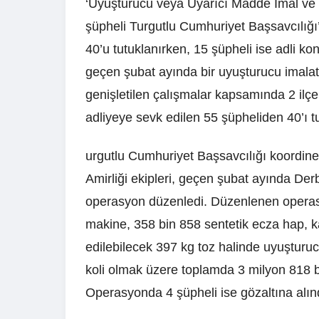
‘Uyuşturucu veya Uyarıcı Madde İmal ve 
şüpheli Turgutlu Cumhuriyet Başsavcılığı’
40’u tutuklanırken, 15 şüpheli ise adli kont
geçen şubat ayında bir uyuşturucu imal
genişletilen çalışmalar kapsamında 2 ilçe
adliyeye sevk edilen 55 şüpheliden 40’ı t
urgutlu Cumhuriyet Başsavcılığı koordin
Amirliği ekipleri, geçen şubat ayında Derb
operasyon düzenledi. Düzenlenen opera
makine, 358 bin 858 sentetik ecza hap, k
edilebilecek 397 kg toz halinde uyuşturuc
koli olmak üzere toplamda 3 milyon 818 bi
Operasyonda 4 şüpheli ise gözaltına alın