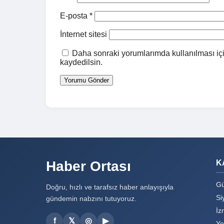
E-posta
*
İnternet sitesi
Daha sonraki yorumlarımda kullanılması içi
kaydedilsin.
Haber Ortası
K
Gü
Doğru, hızlı ve tarafsız haber anlayışıyla
Si
gündemin nabzını tutuyoruz.
İz
f
𝕏
◎
▶
Ye