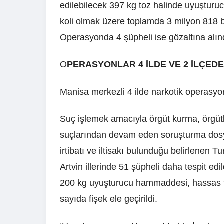
edilebilecek 397 kg toz halinde uyuşturuc
koli olmak üzere toplamda 3 milyon 818 bi
Operasyonda 4 şüpheli ise gözaltına alın
O
PERASYONLAR 4 İLDE VE 2 İLÇEDE
Manisa merkezli 4 ilde narkotik operasyo
Suç işlemek amacıyla örgüt kurma, örgütl
suçlarından devam eden soruşturma dosy
irtibatı ve iltisakı bulunduğu belirlenen Tu
Artvin illerinde 51 şüpheli daha tespit e
200 kg uyuşturucu hammaddesi, hassas ter
sayıda fişek ele geçirildi.