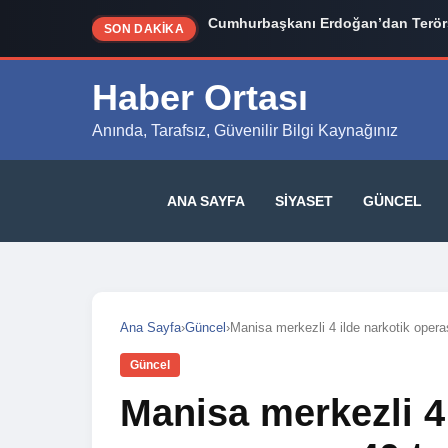
Cumhurbaşkanı Erdoğan’dan Terörs
İzmir Siyasetinde Bomba İddia: Cem
SON DAKİKA
Haber Ortası
Anında, Tarafsız, Güvenilir Bilgi Kaynağınız
ANA SAYFA
SIYASET
GÜNCEL
Ana Sayfa
›
Güncel
›
Manisa merkezli 4 ilde narkotik oper
Güncel
Manisa merkezli 4 