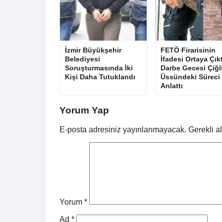
İzmir Büyükşehir
FETÖ Firarisinin
Belediyesi
İfadesi Ortaya Çıkt
Soruşturmasında İki
Darbe Gecesi Çiğl
Kişi Daha Tutuklandı
Üssündeki Süreci
Anlattı
Yorum Yap
E-posta adresiniz yayınlanmayacak.
Gerekli a
Yorum
*
Ad
*