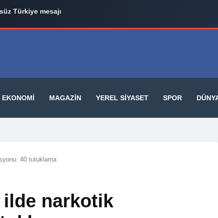
üz Türkiye mesajı
il Tugay 3 Belediye Başkanıyla AK Parti Yolunda
EKONOMI
MAGAZIN
YEREL SIYASET
SPOR
DÜNY
asyonu: 40 tutuklama
ilde narkotik