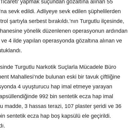
Ticareti’ yapmak suçundan gözaltına alınan 55
na sevk edildi. Adliyeye sevk edilen şüphelilerden
rol şartıyla serbest bırakıldı.’nın Turgutlu ilçesinde,
athanesine yönelik düzenlenen operasyonun ardından
 ve 4 ilde yapılan operasyonda gözaltına alınan ve
utuklandı.
esinde Turgutlu Narkotik Suçlarla Mücadele Büro
ent Mahallesi’nde bulunan eski bir tavuk çiftliğine
syonda 4 uyuşturucu hap imal etmeye yarayan
apsüllendiğinde 992 bin sentetik ecza hap imal
u madde, 3 hassas terazi, 107 plaster şeridi ve 36
n sentetik ecza hap boş kapsülü ele geçirildi.
dı.