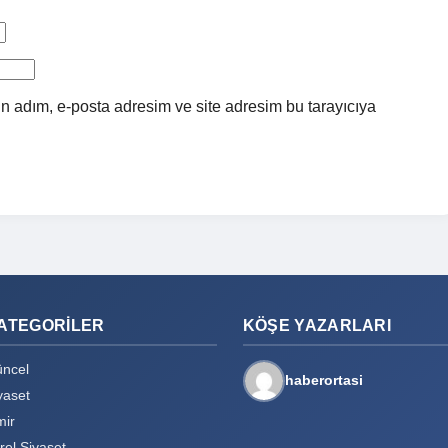
n adım, e-posta adresim ve site adresim bu tarayıcıya
ATEGORILER
KÖŞE YAZARLARI
ncel
haberortasi
yaset
mir
rel Siyaset