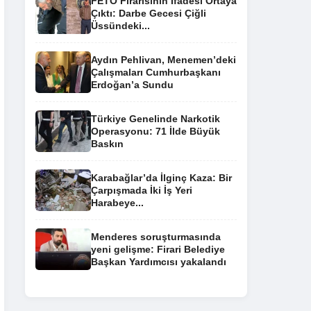
FETÖ Firarisinin İfadesi Ortaya
Çıktı: Darbe Gecesi Çiğli
Üssündeki...
Aydın Pehlivan, Menemen’deki
Çalışmaları Cumhurbaşkanı
Erdoğan’a Sundu
Türkiye Genelinde Narkotik
Operasyonu: 71 İlde Büyük
Baskın
Karabağlar’da İlginç Kaza: Bir
Çarpışmada İki İş Yeri
Harabeye...
Menderes soruşturmasında
yeni gelişme: Firari Belediye
Başkan Yardımcısı yakalandı