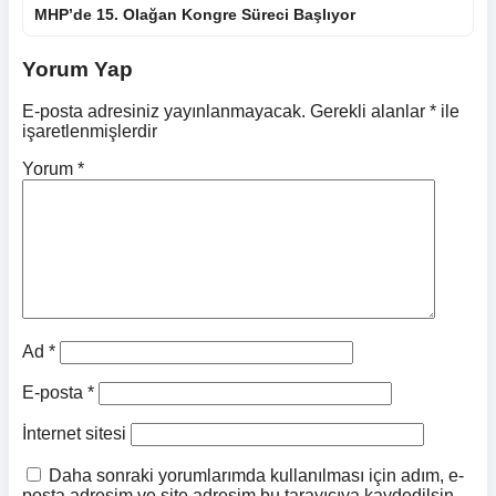
MHP’de 15. Olağan Kongre Süreci Başlıyor
Yorum Yap
E-posta adresiniz yayınlanmayacak.
Gerekli alanlar
*
ile
işaretlenmişlerdir
Yorum
*
Ad
*
E-posta
*
İnternet sitesi
Daha sonraki yorumlarımda kullanılması için adım, e-
posta adresim ve site adresim bu tarayıcıya kaydedilsin.