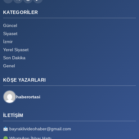
KATEGORILER
Güncel
Siyaset
İzmir
Yerel Siyaset
Son Dakika
Genel
KÖŞE YAZARLARI
haberortasi
İLETIŞIM
bayraklivideohaber@gmail.com
WhatsApp İhbar Hattı