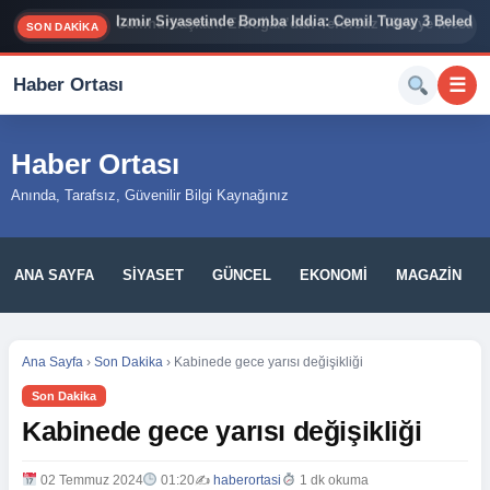
İzmir Siyasetinde Bomba İddia: Cemil Tugay 3 Belediy
SON DAKİKA
Haber Ortası
☰
Haber Ortası
Anında, Tarafsız, Güvenilir Bilgi Kaynağınız
ANA SAYFA
SIYASET
GÜNCEL
EKONOMI
MAGAZIN
Ana Sayfa
›
Son Dakika
›
Kabinede gece yarısı değişikliği
Son Dakika
Kabinede gece yarısı değişikliği
02 Temmuz 2024
01:20
✍️
haberortasi
1 dk okuma