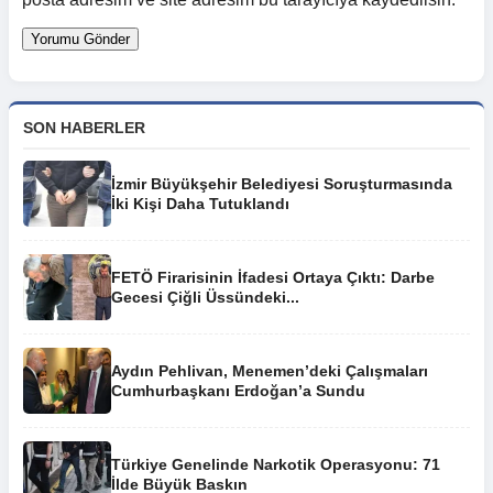
SON HABERLER
İzmir Büyükşehir Belediyesi Soruşturmasında
İki Kişi Daha Tutuklandı
FETÖ Firarisinin İfadesi Ortaya Çıktı: Darbe
Gecesi Çiğli Üssündeki...
Aydın Pehlivan, Menemen’deki Çalışmaları
Cumhurbaşkanı Erdoğan’a Sundu
Türkiye Genelinde Narkotik Operasyonu: 71
İlde Büyük Baskın