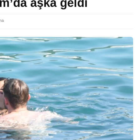
m’da aşka geldi
ma