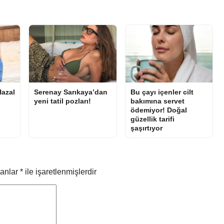
Hazal
Serenay Sarıkaya’dan
Bu çayı içenler cilt
yeni tatil pozları!
bakımına servet
ödemiyor! Doğal
güzellik tarifi
şaşırtıyor
lanlar
*
ile işaretlenmişlerdir