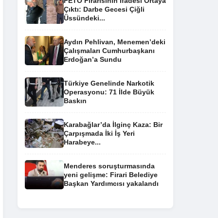
FETÖ Firarisinin İfadesi Ortaya
Çıktı: Darbe Gecesi Çiğli
Üssündeki...
Aydın Pehlivan, Menemen’deki
Çalışmaları Cumhurbaşkanı
Erdoğan’a Sundu
Türkiye Genelinde Narkotik
Operasyonu: 71 İlde Büyük
Baskın
Karabağlar’da İlginç Kaza: Bir
Çarpışmada İki İş Yeri
Harabeye...
Menderes soruşturmasında
yeni gelişme: Firari Belediye
Başkan Yardımcısı yakalandı