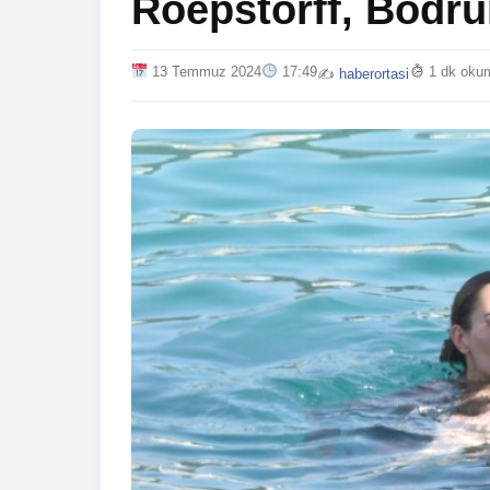
Roepstorff, Bodru
13 Temmuz 2024
17:49
1 dk oku
✍️
haberortasi