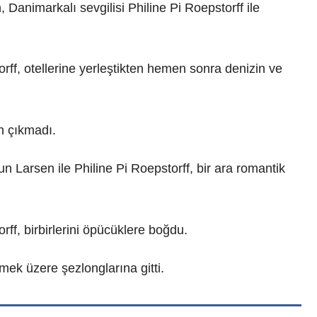
Danimarkalı sevgilisi Philine Pi Roepstorff ile
rff, otellerine yerleştikten hemen sonra denizin ve
n çıkmadı.
 Larsen ile Philine Pi Roepstorff, bir ara romantik
ff, birbirlerini öpücüklere boğdu.
ek üzere şezlonglarına gitti.