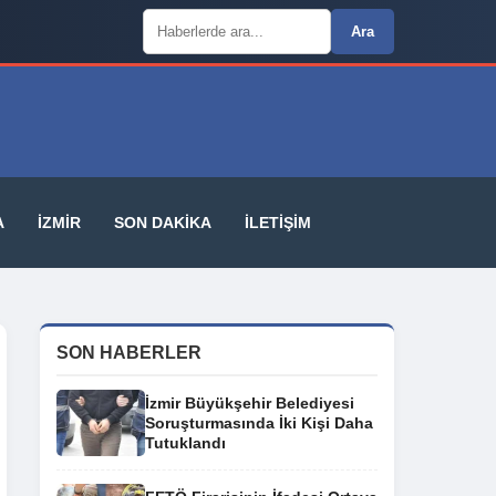
Arama:
Ara
A
İZMIR
SON DAKIKA
İLETIŞIM
SON HABERLER
İzmir Büyükşehir Belediyesi
Soruşturmasında İki Kişi Daha
Tutuklandı