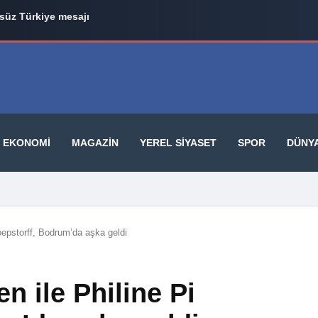
üz Türkiye mesajı
EKONOMI
MAGAZIN
YEREL SIYASET
SPOR
DÜNY
oepstorff, Bodrum’da aşka geldi
n ile Philine Pi