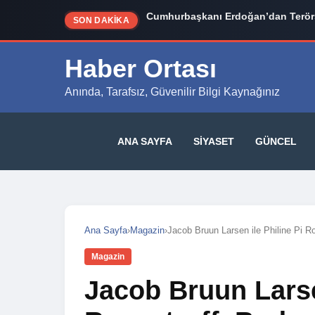
Cumhurbaşkanı Erdoğan’dan Terörs
SON DAKİKA
Haber Ortası
Anında, Tarafsız, Güvenilir Bilgi Kaynağınız
ANA SAYFA
SIYASET
GÜNCEL
Ana Sayfa
›
Magazin
›
Jacob Bruun Larsen ile Philine Pi R
Magazin
Jacob Bruun Larse