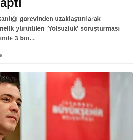
aptı
anlığı görevinden uzaklaştırılarak
elik yürütülen ‘Yolsuzluk’ soruşturması
nde 3 bin...
a