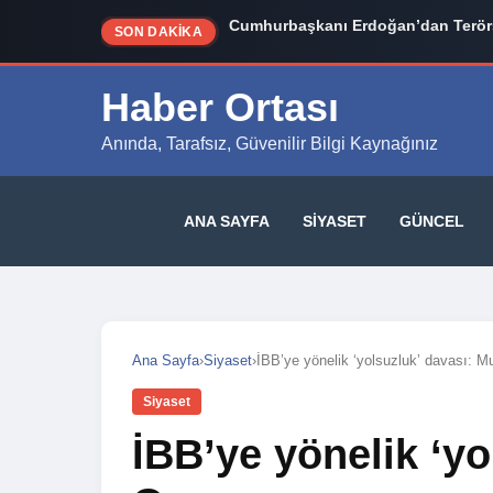
İzmir Siyasetinde Bomba İddia: Cem
SON DAKİKA
Haber Ortası
Anında, Tarafsız, Güvenilir Bilgi Kaynağınız
ANA SAYFA
SIYASET
GÜNCEL
Ana Sayfa
›
Siyaset
›
İBB’ye yönelik ‘yolsuzluk’ davası: 
Siyaset
İBB’ye yönelik ‘yo