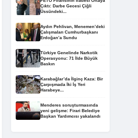
FETÖ Firarisinin İfadesi Ortaya
Çıktı: Darbe Gecesi Çiğli
Üssündeki...
Aydın Pehlivan, Menemen’deki
Çalışmaları Cumhurbaşkanı
Erdoğan’a Sundu
Türkiye Genelinde Narkotik
Operasyonu: 71 İlde Büyük
Baskın
Karabağlar’da İlginç Kaza: Bir
Çarpışmada İki İş Yeri
Harabeye...
Menderes soruşturmasında
yeni gelişme: Firari Belediye
Başkan Yardımcısı yakalandı