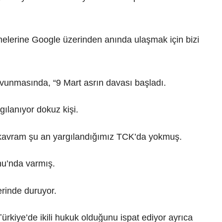
melerine Google üzerinden anında ulaşmak için bizi
unmasında, “9 Mart asrın davası başladı.
gılanıyor dokuz kişi.
r kavram şu an yargılandığımız TCK’da yokmuş.
nu’nda varmış.
yerinde duruyor.
ürkiye’de ikili hukuk olduğunu ispat ediyor ayrıca