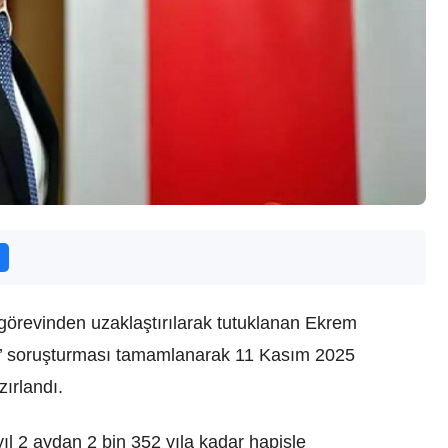
görevinden uzaklaştırılarak tutuklanan Ekrem
uk’ soruşturması tamamlanarak 11 Kasım 2025
zırlandı.
l 2 aydan 2 bin 352 yıla kadar hapisle