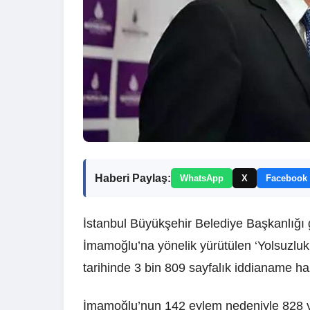
Haberi Paylaş:
WhatsApp
X
Facebook
İstanbul Büyükşehir Belediye Başkanlığı 
İmamoğlu’na yönelik yürütülen ‘Yolsuzl
tarihinde 3 bin 809 sayfalık iddianame ha
İmamoğlu’nun 142 eylem nedeniyle 828 yı