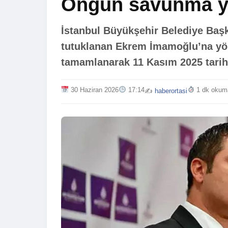
Ongun savunma y
İstanbul Büyükşehir Belediye Başk
tutuklanan Ekrem İmamoğlu’na yön
tamamlanarak 11 Kasım 2025 tarihi
30 Haziran 2026
17:14
1 dk okum
✍️
haberortasi