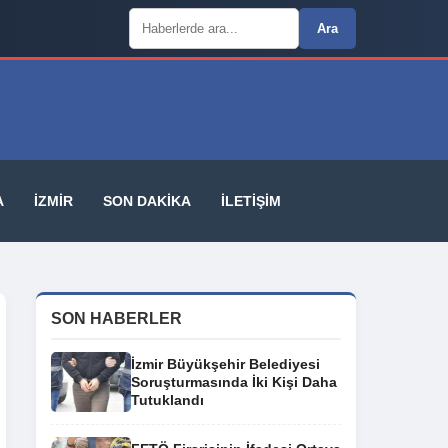
Arama:
Ara
A
İZMIR
SON DAKIKA
İLETIŞIM
SON HABERLER
İzmir Büyükşehir Belediyesi
Soruşturmasında İki Kişi Daha
Tutuklandı