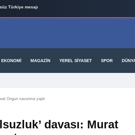
il Tugay 3 Belediye Başkanıyla AK Parti Yolunda
EKONOMI
MAGAZIN
YEREL SIYASET
SPOR
DÜNY
Murat Ongun savunma yaptı
lsuzluk’ davası: Murat