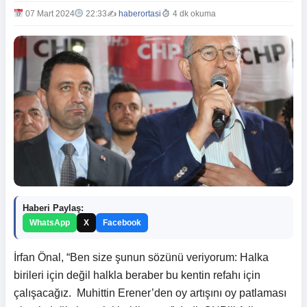
07 Mart 2024
22:33
✍️
haberortasi
4 dk okuma
Haberi Paylaş:
WhatsApp
X
Facebook
İrfan Önal, “Ben size şunun sözünü veriyorum: Halka
birileri için değil halkla beraber bu kentin refahı için
çalışacağız. Muhittin Erener’den oy artışını oy patlaması