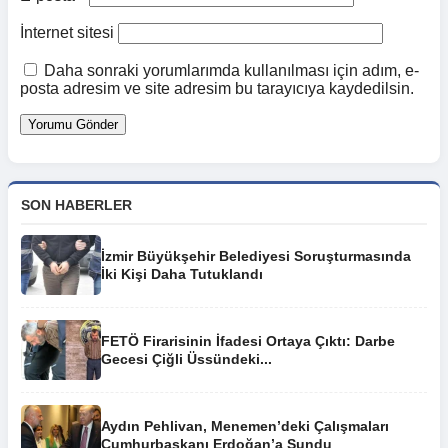
İnternet sitesi
Daha sonraki yorumlarımda kullanılması için adım, e-
posta adresim ve site adresim bu tarayıcıya kaydedilsin.
SON HABERLER
İzmir Büyükşehir Belediyesi Soruşturmasında
İki Kişi Daha Tutuklandı
FETÖ Firarisinin İfadesi Ortaya Çıktı: Darbe
Gecesi Çiğli Üssündeki...
Aydın Pehlivan, Menemen’deki Çalışmaları
Cumhurbaşkanı Erdoğan’a Sundu