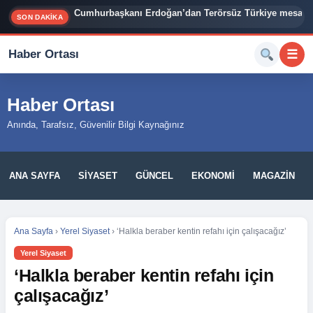
Cumhurbaşkanı Erdoğan’dan Terörsüz Türkiye mesajı
İzmir Siyasetinde Bomba İddia: Cemil Tugay 3 Belediy
SON DAKİKA
Haber Ortası
☰
Haber Ortası
Anında, Tarafsız, Güvenilir Bilgi Kaynağınız
ANA SAYFA
SIYASET
GÜNCEL
EKONOMI
MAGAZIN
Ana Sayfa
›
Yerel Siyaset
›
‘Halkla beraber kentin refahı için çalışacağız’
Yerel Siyaset
‘Halkla beraber kentin refahı için
çalışacağız’