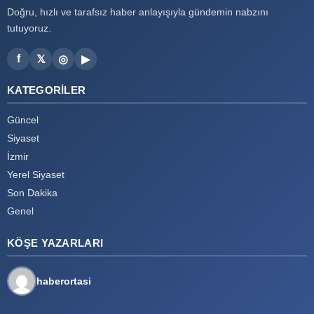
Doğru, hızlı ve tarafsız haber anlayışıyla gündemin nabzını
tutuyoruz.
f
𝕏
◎
▶
KATEGORILER
Güncel
Siyaset
İzmir
Yerel Siyaset
Son Dakika
Genel
KÖŞE YAZARLARI
haberortasi