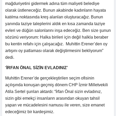
mağduriyetini gidermek adına tüm maliyeti belediye
olarak üstleneceğiz. Bunun akabinde kadınların hayata
katılma noktasında kreş alanları oluşturacağız. Bunun
yanında taziye taleplerini aldık en kısa zamanda taziye
evleri ve düğün salonlarını inşa edeceğiz. Ben size şunun
sözünü veriyorum: Halka birileri için değil halkla beraber
bu kentin refahı için çalışacağız. Muhittin Erener’den oy
artışını oy patlaması olarak değiştirmesini bekliyorum”
dedi.
‘İRFAN ÖNAL SİZİN EVLADINIZ’
Muhittin Erener’de gerçekleştirilen seçim ofisinin
açılışında konuşan geçmiş dönem CHP İzmir Milletvekili
Atila Sertel şunları aktardı: “İrfan Önal sizin evladınız,
sizin gibi emekçi insanların arasından okuyan tahsil
yapan ve mücadelesini namusu ile veren, size emanet
edeceğimiz bir kardeşimiz.