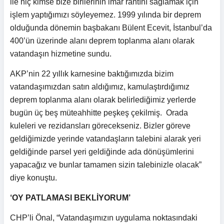
ile hiç kimse bize birilerinin imar rantını sağlamak için
işlem yaptığımızı söyleyemez. 1999 yılında bir deprem
olduğunda dönemin başbakanı Bülent Ecevit, İstanbul’da
400’ün üzerinde alanı deprem toplanma alanı olarak
vatandaşın hizmetine sundu.
AKP’nin 22 yıllık karnesine baktığımızda bizim
vatandaşımızdan satın aldığımız, kamulaştırdığımız
deprem toplanma alanı olarak belirlediğimiz yerlerde
bugün üç beş müteahhitte peşkeş çekilmiş. Orada
kuleleri ve rezidansları görecekseniz. Bizler göreve
geldiğimizde yerinde vatandaşların talebini alarak yeri
geldiğinde parsel yeri geldiğinde ada dönüşümlerini
yapacağız ve bunlar tamamen sizin talebinizle olacak”
diye konuştu.
‘OY PATLAMASI BEKLİYORUM’
CHP’li Önal, “Vatandaşımızın uygulama noktasındaki