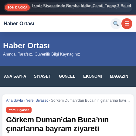
İzmir Siyasetinde Bomba İddia: Cemil Tugay 3 Belediy
SON DAKİKA
Haber Ortası
☰
Haber Ortası
Anında, Tarafsız, Güvenilir Bilgi Kaynağınız
ANA SAYFA
SIYASET
GÜNCEL
EKONOMI
MAGAZIN
Ana Sayfa
›
Yerel Siyaset
›
Görkem Duman’dan Buca’nın çınarlarına bayram ziyareti
Yerel Siyaset
Görkem Duman’dan Buca’nın
çınarlarına bayram ziyareti