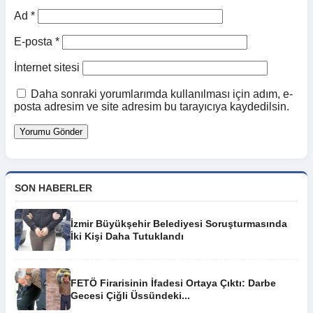
Ad
*
E-posta
*
İnternet sitesi
Daha sonraki yorumlarımda kullanılması için adım, e-
posta adresim ve site adresim bu tarayıcıya kaydedilsin.
SON HABERLER
İzmir Büyükşehir Belediyesi Soruşturmasında
İki Kişi Daha Tutuklandı
FETÖ Firarisinin İfadesi Ortaya Çıktı: Darbe
Gecesi Çiğli Üssündeki...