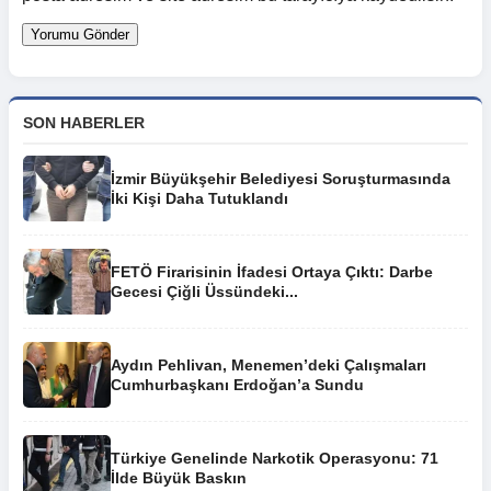
SON HABERLER
İzmir Büyükşehir Belediyesi Soruşturmasında
İki Kişi Daha Tutuklandı
FETÖ Firarisinin İfadesi Ortaya Çıktı: Darbe
Gecesi Çiğli Üssündeki...
Aydın Pehlivan, Menemen’deki Çalışmaları
Cumhurbaşkanı Erdoğan’a Sundu
Türkiye Genelinde Narkotik Operasyonu: 71
İlde Büyük Baskın