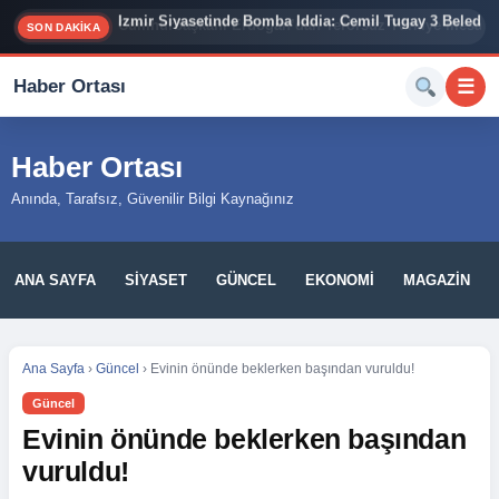
İzmir Siyasetinde Bomba İddia: Cemil Tugay 3 Belediy
SON DAKİKA
Haber Ortası
☰
Haber Ortası
Anında, Tarafsız, Güvenilir Bilgi Kaynağınız
ANA SAYFA
SIYASET
GÜNCEL
EKONOMI
MAGAZIN
Ana Sayfa
›
Güncel
›
Evinin önünde beklerken başından vuruldu!
Güncel
Evinin önünde beklerken başından
vuruldu!