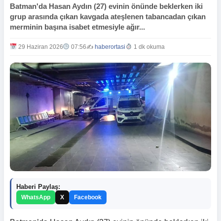
Batman'da Hasan Aydın (27) evinin önünde beklerken iki
grup arasında çıkan kavgada ateşlenen tabancadan çıkan
merminin başına isabet etmesiyle ağır...
29 Haziran 2026
07:56
✍️
haberortasi
1 dk okuma
Haberi Paylaş:
WhatsApp
X
Facebook