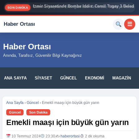
İzmir Siyasetinde Bomba İddia: Cemil Tugay 3 Belediy
SON DAKİKA
Haber Ortası
☰
Haber Ortası
Anında, Tarafsız, Güvenilir Bilgi Kaynağınız
ANA SAYFA
SIYASET
GÜNCEL
EKONOMI
MAGAZIN
Ana Sayfa
›
Güncel
›
Emekli maaşı için büyük gün yarın
Güncel
Son Dakika
Emekli maaşı için büyük gün yarın
10 Temmuz 2024
23:30
✍️
haberortasi
2 dk okuma