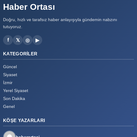
Haber Ortası
Doğru, hızlı ve tarafsız haber anlayışıyla gündemin nabzını
tutuyoruz.
f
𝕏
◎
▶
KATEGORILER
Güncel
Siyaset
İzmir
Yerel Siyaset
Son Dakika
Genel
KÖŞE YAZARLARI
haberortasi