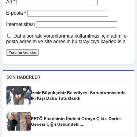
Ad
*
E-posta
*
İnternet sitesi
Daha sonraki yorumlarımda kullanılması için adım, e-
posta adresim ve site adresim bu tarayıcıya kaydedilsin.
SON HABERLER
İzmir Büyükşehir Belediyesi Soruşturmasında
İki Kişi Daha Tutuklandı
FETÖ Firarisinin İfadesi Ortaya Çıktı: Darbe
Gecesi Çiğli Üssündeki...