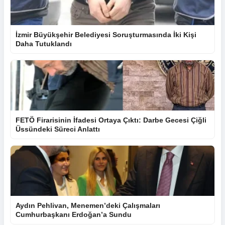
İzmir Büyükşehir Belediyesi Soruşturmasında İki Kişi
Daha Tutuklandı
FETÖ Firarisinin İfadesi Ortaya Çıktı: Darbe Gecesi Çiğli
Üssündeki Süreci Anlattı
Aydın Pehlivan, Menemen’deki Çalışmaları
Cumhurbaşkanı Erdoğan’a Sundu