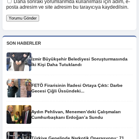
Daha sonraki yorumlarımda kullanılması için adım, e-
posta adresim ve site adresim bu tarayıcıya kaydedilsin.
SON HABERLER
İzmir Büyükşehir Belediyesi Soruşturmasında
İki Kişi Daha Tutuklandı
FETÖ Firarisinin İfadesi Ortaya Çıktı: Darbe
Gecesi Çiğli Üssündeki...
Aydın Pehlivan, Menemen’deki Çalışmaları
Cumhurbaşkanı Erdoğan’a Sundu
Türkiye Genelinde Narkotik Operasyonu: 71