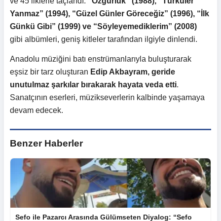
ve 45’liklerle taçlandı.
“Özgürlük” (1988), “Türküler
Yanmaz” (1994), “Güzel Günler Göreceğiz” (1996), “İlk
Günkü Gibi” (1999) ve “Söyleyemediklerim” (2008)
gibi albümleri, geniş kitleler tarafından ilgiyle dinlendi.
Anadolu müziğini batı enstrümanlarıyla buluşturarak
eşsiz bir tarz oluşturan
Edip Akbayram, geride
unutulmaz şarkılar bırakarak hayata veda etti
.
Sanatçının eserleri, müzikseverlerin kalbinde yaşamaya
devam edecek.
Benzer Haberler
Sefo ile Pazarcı Arasında Gülümseten Diyalog: “Sefo