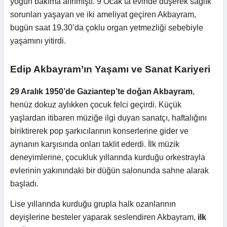
yoğun bakıma alınmıştı. 9 Ocak’ta evinde düşerek sağlık
sorunları yaşayan ve iki ameliyat geçiren Akbayram,
bugün saat 19.30’da çoklu organ yetmezliği sebebiyle
yaşamını yitirdi.
Edip Akbayram’ın Yaşamı ve Sanat Kariyeri
29 Aralık 1950’de Gaziantep’te doğan Akbayram
,
henüz dokuz aylıkken çocuk felci geçirdi. Küçük
yaşlardan itibaren müziğe ilgi duyan sanatçı, haftalığını
biriktirerek pop şarkıcılarının konserlerine gider ve
aynanın karşısında onları taklit ederdi. İlk müzik
deneyimlerine, çocukluk yıllarında kurduğu orkestrayla
evlerinin yakınındaki bir düğün salonunda sahne alarak
başladı.
Lise yıllarında kurduğu grupla halk ozanlarının
deyişlerine besteler yaparak seslendiren Akbayram,
ilk