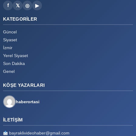
f
𝕏
◎
▶
KATEGORILER
Güncel
Siyaset
İzmir
Yerel Siyaset
Son Dakika
Genel
KÖŞE YAZARLARI
haberortasi
İLETIŞIM
bayraklivideohaber@gmail.com