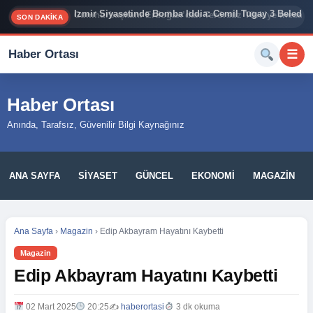
İzmir Siyasetinde Bomba İddia: Cemil Tugay 3 Belediy
SON DAKİKA
Haber Ortası
☰
Haber Ortası
Anında, Tarafsız, Güvenilir Bilgi Kaynağınız
ANA SAYFA
SIYASET
GÜNCEL
EKONOMI
MAGAZIN
Ana Sayfa
›
Magazin
›
Edip Akbayram Hayatını Kaybetti
Magazin
Edip Akbayram Hayatını Kaybetti
02 Mart 2025
20:25
✍️
haberortasi
3 dk okuma