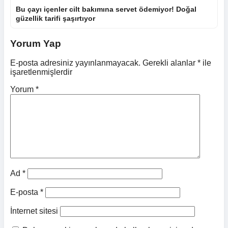
Bu çayı içenler cilt bakımına servet ödemiyor! Doğal
güzellik tarifi şaşırtıyor
Yorum Yap
E-posta adresiniz yayınlanmayacak.
Gerekli alanlar
*
ile
işaretlenmişlerdir
Yorum
*
Ad
*
E-posta
*
İnternet sitesi