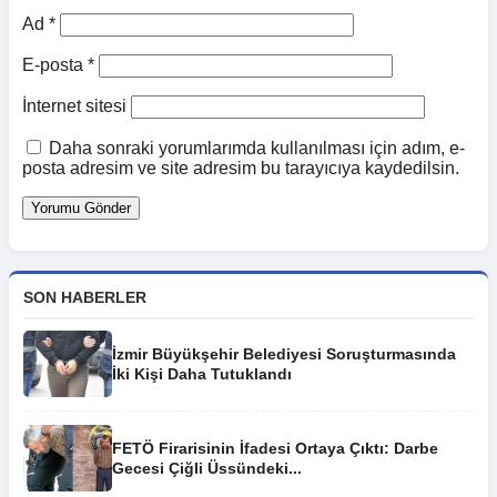
Ad
*
E-posta
*
İnternet sitesi
Daha sonraki yorumlarımda kullanılması için adım, e-
posta adresim ve site adresim bu tarayıcıya kaydedilsin.
SON HABERLER
İzmir Büyükşehir Belediyesi Soruşturmasında
İki Kişi Daha Tutuklandı
FETÖ Firarisinin İfadesi Ortaya Çıktı: Darbe
Gecesi Çiğli Üssündeki...