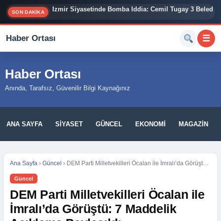
İzmir Siyasetinde Bomba İddia: Cemil Tugay 3 Belediy
SON DAKİKA
Haber Ortası
☰
Haber Ortası
Anında, Tarafsız, Güvenilir Bilgi Kaynağınız
ANA SAYFA
SIYASET
GÜNCEL
EKONOMI
MAGAZIN
Ana Sayfa
›
Güncel
›
DEM Parti Milletvekilleri Öcalan ile İmralı’da Görüştü: 7 Maddelik Açıklama Paylaşıldı
Güncel
DEM Parti Milletvekilleri Öcalan ile
İmralı’da Görüştü: 7 Maddelik