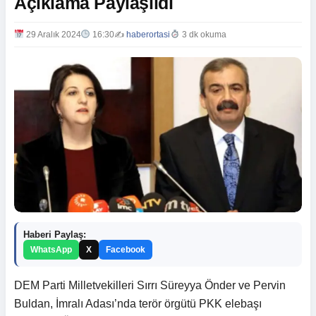
Açıklama Paylaşıldı
29 Aralık 2024
16:30
✍️
haberortasi
3 dk okuma
Haberi Paylaş:
WhatsApp
X
Facebook
DEM Parti Milletvekilleri Sırrı Süreyya Önder ve Pervin
Buldan, İmralı Adası’nda terör örgütü PKK elebaşı