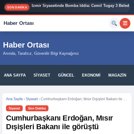
İzmir Siyasetinde Bomba İddia: Cemil Tugay 3 Belediy
SON DAKİKA
Haber Ortası
☰
Haber Ortası
Anında, Tarafsız, Güvenilir Bilgi Kaynağınız
ANA SAYFA
SIYASET
GÜNCEL
EKONOMI
MAGAZIN
Ana Sayfa
›
Siyaset
›
Cumhurbaşkanı Erdoğan, Mısır Dışişleri Bakanı ile görüştü
Siyaset
Son Dakika
Cumhurbaşkanı Erdoğan, Mısır
Dışişleri Bakanı ile görüştü