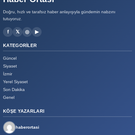
Doğru, hızlı ve tarafsız haber anlayışıyla gündemin nabzını
tutuyoruz.
f
𝕏
◎
▶
KATEGORILER
Güncel
Siyaset
İzmir
Yerel Siyaset
Son Dakika
Genel
KÖŞE YAZARLARI
haberortasi