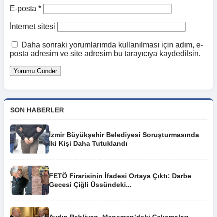
E-posta
*
İnternet sitesi
Daha sonraki yorumlarımda kullanılması için adım, e-
posta adresim ve site adresim bu tarayıcıya kaydedilsin.
SON HABERLER
İzmir Büyükşehir Belediyesi Soruşturmasında
İki Kişi Daha Tutuklandı
FETÖ Firarisinin İfadesi Ortaya Çıktı: Darbe
Gecesi Çiğli Üssündeki...
Aydın Pehlivan, Menemen’deki Çalışmaları