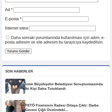
Ad
*
E-posta
*
İnternet sitesi
Daha sonraki yorumlarımda kullanılması için adım, e-
posta adresim ve site adresim bu tarayıcıya kaydedilsin.
SON HABERLER
İzmir Büyükşehir Belediyesi Soruşturmasında
İki Kişi Daha Tutuklandı
FETÖ Firarisinin İfadesi Ortaya Çıktı: Darbe
Gecesi Çiğli Üssündeki...