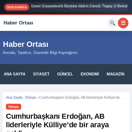
İzmir Siyasetinde Bomba İddia: Cemil Tugay 3 Belediy
SON DAKİKA
Haber Ortası
☰
Haber Ortası
Anında, Tarafsız, Güvenilir Bilgi Kaynağınız
ANA SAYFA
SIYASET
GÜNCEL
EKONOMI
MAGAZIN
Ana Sayfa
›
Dünya
›
Cumhurbaşkanı Erdoğan, AB liderleriyle Külliye’de bir araya geldi
Dünya
Cumhurbaşkanı Erdoğan, AB
liderleriyle Külliye’de bir araya