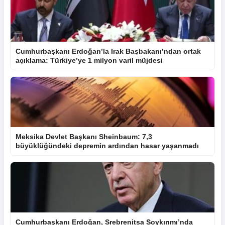
Cumhurbaşkanı Erdoğan’la Irak Başbakanı’ndan ortak
açıklama: Türkiye’ye 1 milyon varil müjdesi
Meksika Devlet Başkanı Sheinbaum: 7,3
büyüklüğündeki depremin ardından hasar yaşanmadı
Cumhurbaşkanı Erdoğan, Srebrenitsa Soykırımı’nda