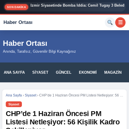
İzmir Siyasetinde Bomba İddia: Cemil Tugay 3 Belediy
SON DAKİKA
Haber Ortası
☰
Haber Ortası
Anında, Tarafsız, Güvenilir Bilgi Kaynağınız
ANA SAYFA
SIYASET
GÜNCEL
EKONOMI
MAGAZIN
Ana Sayfa
›
Siyaset
›
CHP’de 1 Haziran Öncesi PM Listesi Netleşiyor: 56 Kişilik Kadro Şekilleniyor
Siyaset
CHP’de 1 Haziran Öncesi PM
Listesi Netleşiyor: 56 Kişilik Kadro