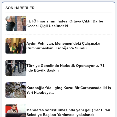
SON HABERLER
FETÖ Firarisinin İfadesi Ortaya Çıktı: Darbe
Gecesi Çiğli Üssündeki...
Aydın Pehlivan, Menemen’deki Çalışmaları
Cumhurbaşkanı Erdoğan’a Sundu
Türkiye Genelinde Narkotik Operasyonu: 71
İlde Büyük Baskın
Karabağlar’da İlginç Kaza: Bir Çarpışmada İki İş
Yeri Harabeye...
Menderes soruşturmasında yeni gelişme: Firari
Belediye Başkan Yardımcısı yakalandı