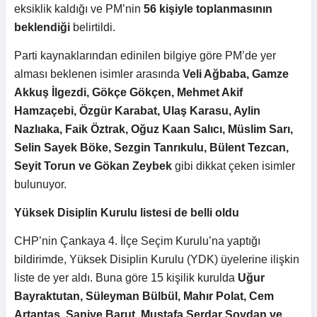
eksiklik kaldığı ve PM’nin
56 kişiyle toplanmasının
beklendiği
belirtildi.
Parti kaynaklarından edinilen bilgiye göre PM’de yer
alması beklenen isimler arasında
Veli Ağbaba, Gamze
Akkuş İlgezdi, Gökçe Gökçen, Mehmet Akif
Hamzaçebi, Özgür Karabat, Ulaş Karasu, Aylin
Nazlıaka, Faik Öztrak, Oğuz Kaan Salıcı, Müslim Sarı,
Selin Sayek Böke, Sezgin Tanrıkulu, Bülent Tezcan,
Seyit Torun ve Gökan Zeybek
gibi dikkat çeken isimler
bulunuyor.
Yüksek Disiplin Kurulu listesi de belli oldu
CHP’nin Çankaya 4. İlçe Seçim Kurulu’na yaptığı
bildirimde, Yüksek Disiplin Kurulu (YDK) üyelerine ilişkin
liste de yer aldı. Buna göre 15 kişilik kurulda
Uğur
Bayraktutan, Süleyman Bülbül, Mahır Polat, Cem
Artantaş, Saniye Barut, Mustafa Serdar Soydan ve