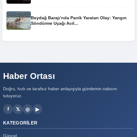
Beydağ Barajı’nda Panik Yaratan Olay: Yangın
Söndürme Uçağı Acil...
Haber Ortası
Doğru, hızlı ve tarafsız haber anlayışıyla gündemin nabzını
tutuyoruz.
f
𝕏
◎
▶
KATEGORILER
Güncel