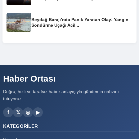
Beydağ Barajı’nda Panik Yaratan Olay: Yangın
Söndürme Uçağı Acil...
Haber Ortası
Doğru, hızlı ve tarafsız haber anlayışıyla gündemin nabzını
tutuyoruz.
f
𝕏
◎
▶
KATEGORILER