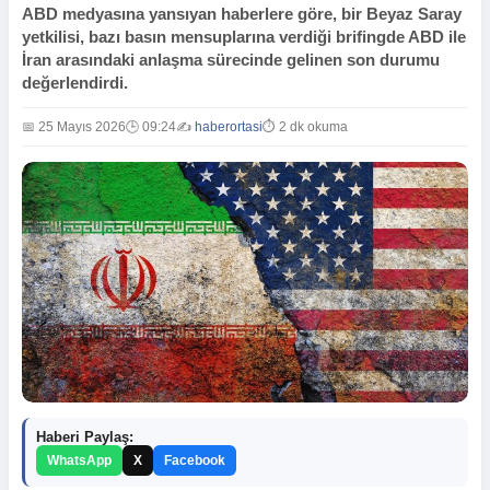
ABD medyasına yansıyan haberlere göre, bir Beyaz Saray
yetkilisi, bazı basın mensuplarına verdiği brifingde ABD ile
İran arasındaki anlaşma sürecinde gelinen son durumu
değerlendirdi.
📅 25 Mayıs 2026
🕒 09:24
✍️
haberortasi
⏱️ 2 dk okuma
Haberi Paylaş:
WhatsApp
X
Facebook