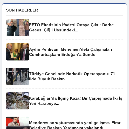
SON HABERLER
FETÖ Firarisinin İfadesi Ortaya Çıktı: Darbe
Gecesi Çiğli Üssündeki...
Aydın Pehlivan, Menemen’deki Çalışmaları
Cumhurbaşkanı Erdoğan’a Sundu
Türkiye Genelinde Narkotik Operasyonu: 71
İlde Büyük Baskın
Karabağlar’da İlginç Kaza: Bir Çarpışmada İki İş
Yeri Harabeye...
Menderes soruşturmasında yeni gelişme: Firari
Belediye Başkan Yardımcısı yakalandı