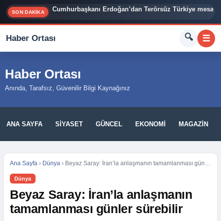
Cumhurbaşkanı Erdoğan’dan Terörsüz Türkiye mesajı
SON DAKİKA
🔍
Haber Ortası
☰
Haber Ortası
Anında, Tarafsız, Güvenilir Bilgi Kaynağınız
ANA SAYFA
SIYASET
GÜNCEL
EKONOMI
MAGAZIN
Ana Sayfa
›
Dünya
›
Beyaz Saray: İran’la anlaşmanın tamamlanması günler sürebilir
Dünya
Beyaz Saray: İran’la anlaşmanın
tamamlanması günler sürebilir