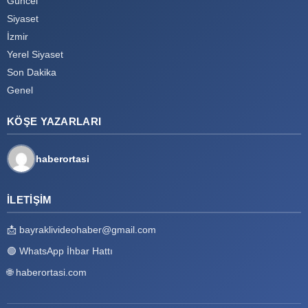
Güncel
Siyaset
İzmir
Yerel Siyaset
Son Dakika
Genel
KÖŞE YAZARLARI
haberortasi
İLETIŞIM
📩
bayraklivideohaber@gmail.com
🟢
WhatsApp İhbar Hattı
🌐
haberortasi.com