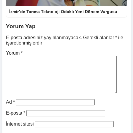
İzmir’de Tarıma Teknoloji Odaklı Yeni Dönem Vurgusu
Yorum Yap
E-posta adresiniz yayınlanmayacak.
Gerekli alanlar
*
ile
işaretlenmişlerdir
Yorum
*
Ad
*
E-posta
*
İnternet sitesi