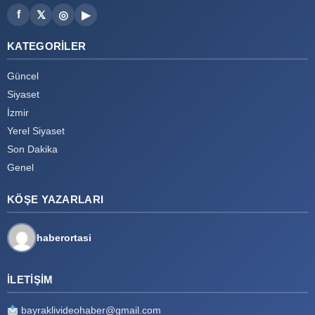
f
𝕏
◎
▶
KATEGORILER
Güncel
Siyaset
İzmir
Yerel Siyaset
Son Dakika
Genel
KÖŞE YAZARLARI
haberortasi
İLETIŞIM
bayraklivideohaber@gmail.com