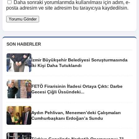
Daha sonraki yorumlarımda kullanılması için adım, e-
posta adresim ve site adresim bu tarayıcıya kaydedilsin.
SON HABERLER
İzmir Büyükşehir Belediyesi Soruşturmasında
İki Kişi Daha Tutuklandı
FETÖ Firarisinin İfadesi Ortaya Çıktı: Darbe
Gecesi Çiğli Üssündeki...
Aydın Pehlivan, Menemen’deki Çalışmaları
Cumhurbaşkanı Erdoğan’a Sundu