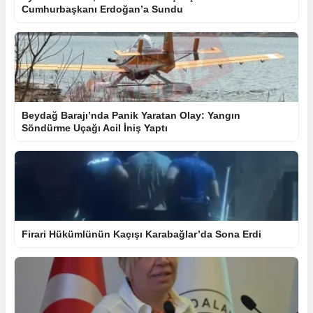
Cumhurbaşkanı Erdoğan’a Sundu
Beydağ Barajı’nda Panik Yaratan Olay: Yangın
Söndürme Uçağı Acil İniş Yaptı
Firari Hükümlünün Kaçışı Karabağlar’da Sona Erdi