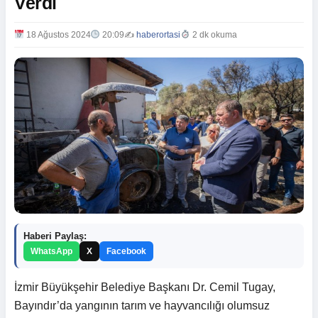
Verdi
18 Ağustos 2024
20:09
✍️
haberortasi
2 dk okuma
Haberi Paylaş:
WhatsApp
X
Facebook
İzmir Büyükşehir Belediye Başkanı Dr. Cemil Tugay,
Bayındır’da yangının tarım ve hayvancılığı olumsuz