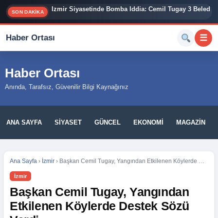
İzmir Siyasetinde Bomba İddia: Cemil Tugay 3 Belediy
SON DAKİKA
Haber Ortası
☰
Haber Ortası
Anında, Tarafsız, Güvenilir Bilgi Kaynağınız
ANA SAYFA
SIYASET
GÜNCEL
EKONOMI
MAGAZIN
Ana Sayfa
›
İzmir
›
Başkan Cemil Tugay, Yangından Etkilenen Köylerde Destek Sözü Verdi
İzmir
Başkan Cemil Tugay, Yangından
Etkilenen Köylerde Destek Sözü