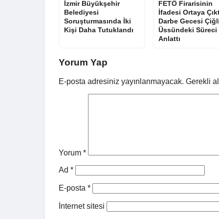
İzmir Büyükşehir
FETÖ Firarisinin
Belediyesi
İfadesi Ortaya Çıkt
Soruşturmasında İki
Darbe Gecesi Çiğl
Kişi Daha Tutuklandı
Üssündeki Süreci
Anlattı
Yorum Yap
E-posta adresiniz yayınlanmayacak.
Gerekli a
Yorum
*
Ad
*
E-posta
*
İnternet sitesi