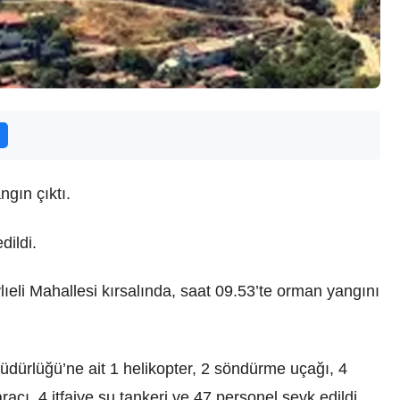
ngın çıktı.
ildi.
ıeli Mahallesi kırsalında, saat 09.53’te orman yangını
dürlüğü’ne ait 1 helikopter, 2 söndürme uçağı, 4
racı, 4 itfaiye su tankeri ve 47 personel sevk edildi.