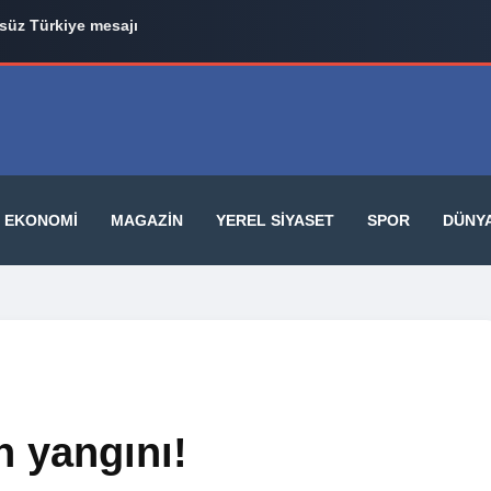
üz Türkiye mesajı
EKONOMI
MAGAZIN
YEREL SIYASET
SPOR
DÜNY
n yangını!