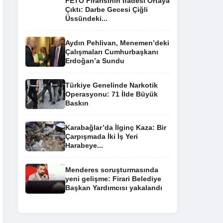
FETÖ Firarisinin İfadesi Ortaya
Çıktı: Darbe Gecesi Çiğli
Üssündeki...
Aydın Pehlivan, Menemen’deki
Çalışmaları Cumhurbaşkanı
Erdoğan’a Sundu
Türkiye Genelinde Narkotik
Operasyonu: 71 İlde Büyük
Baskın
Karabağlar’da İlginç Kaza: Bir
Çarpışmada İki İş Yeri
Harabeye...
Menderes soruşturmasında
yeni gelişme: Firari Belediye
Başkan Yardımcısı yakalandı