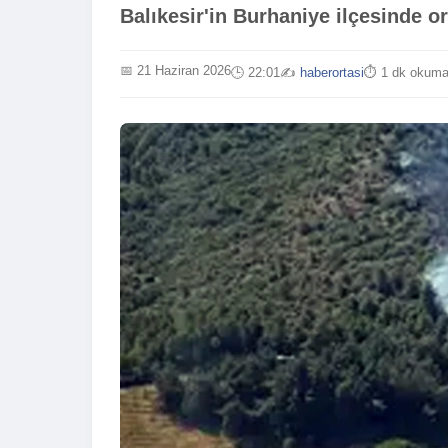
Balıkesir'in Burhaniye ilçesinde o
📅 21 Haziran 2026
🕒 22:01
✍️
haberortasi
⏱️ 1 dk okum