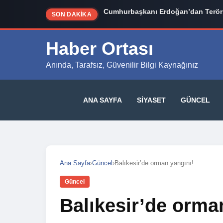
Cumhurbaşkanı Erdoğan’dan Terörs
SON DAKİKA
Haber Ortası
Anında, Tarafsız, Güvenilir Bilgi Kaynağınız
ANA SAYFA
SIYASET
GÜNCEL
Ana Sayfa
›
Güncel
›
Balıkesir’de orman yangını!
Güncel
Balıkesir’de orma