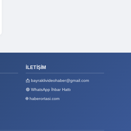
İLETIŞIM
📩
bayraklivideohaber@gmail.com
🟢
WhatsApp İhbar Hattı
🌐
haberortasi.com