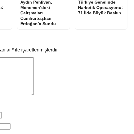
Aydın Pehlivan,
Türkiye Genelinde
ı:
Menemen’deki
Narkotik Operasyonu:
i
Çalışmaları
71 İlde Büyük Baskın
Cumhurbaşkanı
Erdoğan’a Sundu
lanlar
*
ile işaretlenmişlerdir