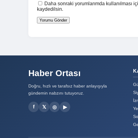
Daha sonraki yorumlarımda kullanılması içi
kaydedilsin.
Haber Ortası
K
Gü
Doğru, hızlı ve tarafsız haber anlayışıyla
Si
gündemin nabzını tutuyoruz.
İz
f
𝕏
◎
▶
Ye
So
Ge