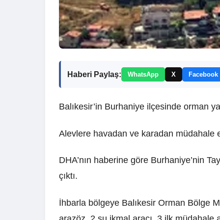
Haberi Paylaş:
WhatsApp
X
Facebook
Balıkesir’in Burhaniye ilçesinde orman ya
Alevlere havadan ve karadan müdahale ed
DHA’nın haberine göre Burhaniye’nin Tayl
çıktı.
İhbarla bölgeye Balıkesir Orman Bölge Mü
arazöz, 2 su ikmal aracı, 3 ilk müdahale a