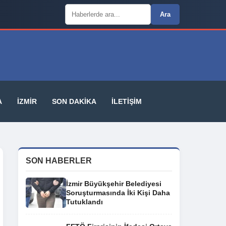
Arama:
Ara
A
İZMIR
SON DAKIKA
İLETIŞIM
SON HABERLER
İzmir Büyükşehir Belediyesi
Soruşturmasında İki Kişi Daha
Tutuklandı