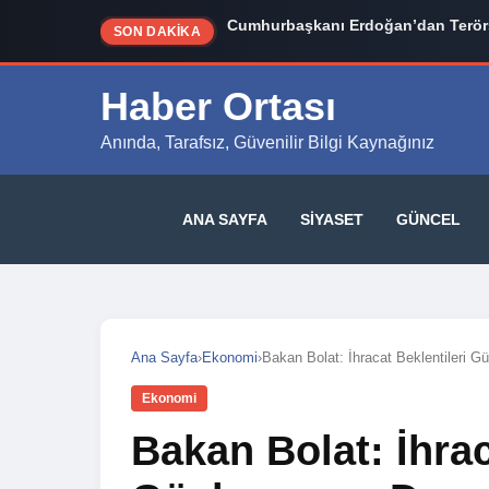
Cumhurbaşkanı Erdoğan’dan Terörs
SON DAKİKA
Haber Ortası
Anında, Tarafsız, Güvenilir Bilgi Kaynağınız
ANA SAYFA
SIYASET
GÜNCEL
Ana Sayfa
›
Ekonomi
›
Bakan Bolat: İhracat Beklentileri
Ekonomi
Bakan Bolat: İhrac