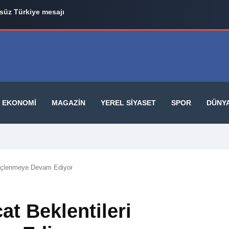
üz Türkiye mesajı
EKONOMI
MAGAZIN
YEREL SIYASET
SPOR
DÜNY
 Güçlenmeye Devam Ediyor
at Beklentileri