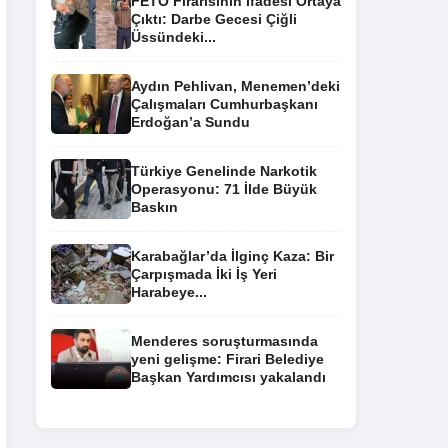
FETÖ Firarisinin İfadesi Ortaya
Çıktı: Darbe Gecesi Çiğli
Üssündeki...
Aydın Pehlivan, Menemen’deki
Çalışmaları Cumhurbaşkanı
Erdoğan’a Sundu
Türkiye Genelinde Narkotik
Operasyonu: 71 İlde Büyük
Baskın
Karabağlar’da İlginç Kaza: Bir
Çarpışmada İki İş Yeri
Harabeye...
Menderes soruşturmasında
yeni gelişme: Firari Belediye
Başkan Yardımcısı yakalandı