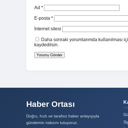
Ad
*
E-posta
*
İnternet sitesi
Daha sonraki yorumlarımda kullanılması içi
kaydedilsin.
Haber Ortası
K
Gü
Doğru, hızlı ve tarafsız haber anlayışıyla
Si
gündemin nabzını tutuyoruz.