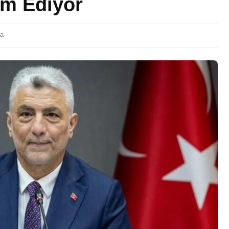
m Ediyor
ma