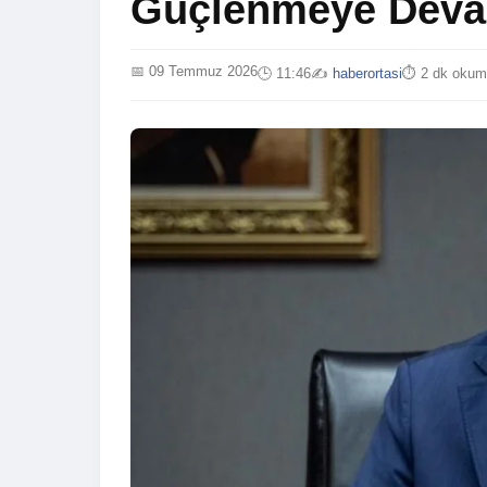
Güçlenmeye Deva
📅 09 Temmuz 2026
🕒 11:46
✍️
haberortasi
⏱️ 2 dk oku