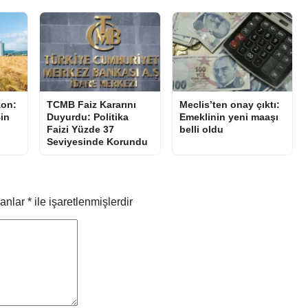
zon:
TCMB Faiz Kararını
Meclis’ten onay çıktı:
in
Duyurdu: Politika
Emeklinin yeni maaşı
Faizi Yüzde 37
belli oldu
Seviyesinde Korundu
lanlar
*
ile işaretlenmişlerdir