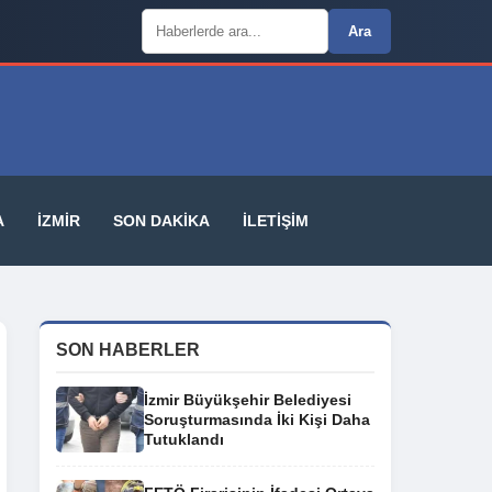
Arama:
Ara
A
İZMIR
SON DAKIKA
İLETIŞIM
SON HABERLER
İzmir Büyükşehir Belediyesi
Soruşturmasında İki Kişi Daha
Tutuklandı