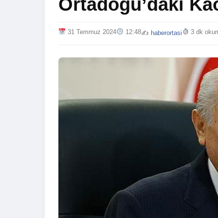
Ortadoğu’daki Kao
31 Temmuz 2024
12:48
3 dk oku
✍️
haberortasi