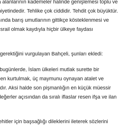
 alanlarının kademeler halinde genişlemesi toplu ve
iyetindedir. Tehlike çok ciddidir. Tehdit çok büyüktür.
asında barış umutlarının gittikçe kösteklenmesi ve
srail olmak kaydıyla hiçbir ülkeye faydası
 gerektiğini vurgulayan Bahçeli, şunları ekledi:
z bugünlerde, İslam ülkeleri mutlak surette bir
den kurtulmak, üç maymunu oynayan atalet ve
ır. Aksi halde son pişmanlığın en küçük müessir
ğerler açısından da sıralı iflaslar resen ifşa ve ilan
hitler için başsağlığı dileklerini ileterek sözlerini