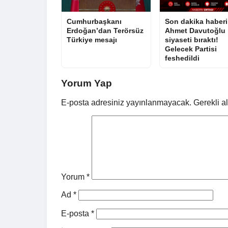
Cumhurbaşkanı
Son dakika haberi
Erdoğan’dan Terörsüz
Ahmet Davutoğlu
Türkiye mesajı
siyaseti bıraktı!
Gelecek Partisi
feshedildi
Yorum Yap
E-posta adresiniz yayınlanmayacak.
Gerekli a
Yorum
*
Ad
*
E-posta
*