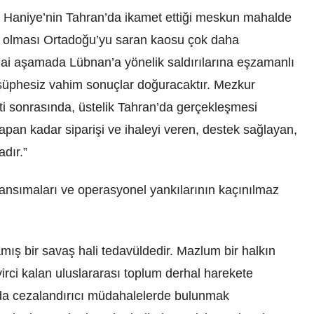
 Haniye’nin Tahran’da ikamet ettiği meskun mahalde
it olması Ortadoğu’yu saran kaosu çok daha
nihai aşamada Lübnan’a yönelik saldırılarına eşzamanlı
ç şüphesiz vahim sonuçlar doğuracaktır. Mezkur
ti sonrasında, üstelik Tahran’da gerçekleşmesi
yapan kadar siparişi ve ihaleyi veren, destek sağlayan,
dır.”
yansımaları ve operasyonel yankılarının kaçınılmaz
mış bir savaş hali tedavüldedir. Mazlum bir halkın
irci kalan uluslararası toplum derhal harekete
 da cezalandırıcı müdahalelerde bulunmak