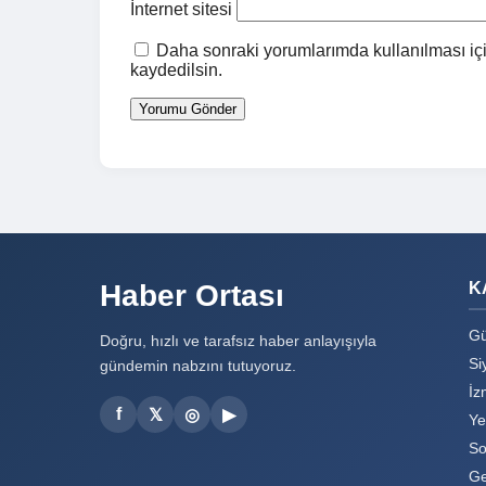
İnternet sitesi
Daha sonraki yorumlarımda kullanılması içi
kaydedilsin.
Haber Ortası
K
Gü
Doğru, hızlı ve tarafsız haber anlayışıyla
Si
gündemin nabzını tutuyoruz.
İz
f
𝕏
◎
▶
Ye
So
Ge