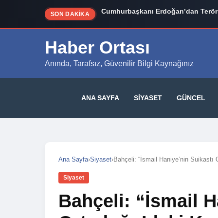
Cumhurbaşkanı Erdoğan’dan Terörs
SON DAKİKA
Haber Ortası
Anında, Tarafsız, Güvenilir Bilgi Kaynağınız
ANA SAYFA
SIYASET
GÜNCEL
Ana Sayfa
›
Siyaset
›
Bahçeli: “İsmail Haniye’nin Suikastı 
Siyaset
Bahçeli: “İsmail H