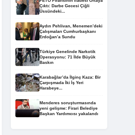
FETÖ Firarisinin İfadesi Ortaya
Çıktı: Darbe Gecesi Çiğli
Üssündeki...
Aydın Pehlivan, Menemen’deki
Çalışmaları Cumhurbaşkanı
Erdoğan’a Sundu
Türkiye Genelinde Narkotik
Operasyonu: 71 İlde Büyük
Baskın
Karabağlar’da İlginç Kaza: Bir
Çarpışmada İki İş Yeri
Harabeye...
Menderes soruşturmasında
yeni gelişme: Firari Belediye
Başkan Yardımcısı yakalandı