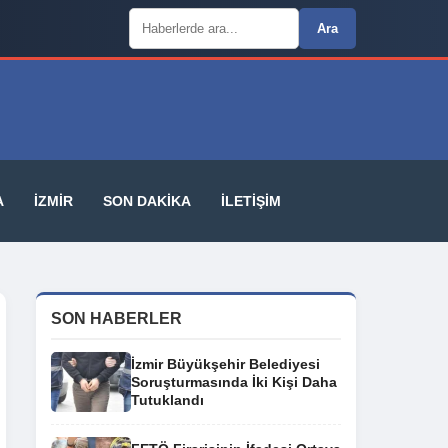
Arama:
Ara
A
İZMIR
SON DAKIKA
İLETIŞIM
SON HABERLER
İzmir Büyükşehir Belediyesi
Soruşturmasında İki Kişi Daha
Tutuklandı