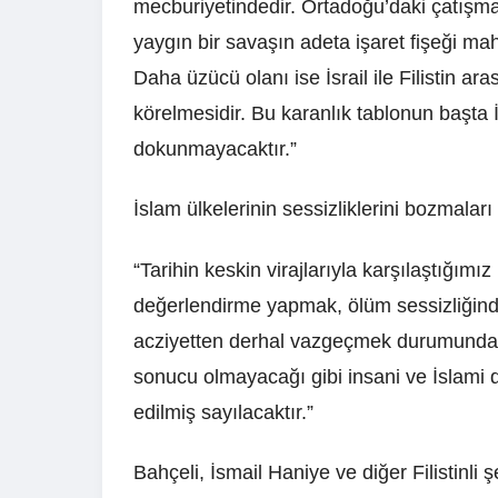
mecburiyetindedir. Ortadoğu’daki çatışma
yaygın bir savaşın adeta işaret fişeği mah
Daha üzücü olanı ise İsrail ile Filistin ar
körelmesidir. Bu karanlık tablonun başta İ
dokunmayacaktır.”
İslam ülkelerinin sessizliklerini bozmaları
“Tarihin keskin virajlarıyla karşılaştığımı
değerlendirme yapmak, ölüm sessizliğin
acziyetten derhal vazgeçmek durumundad
sonucu olmayacağı gibi insani ve İslami de
edilmiş sayılacaktır.”
Bahçeli, İsmail Haniye ve diğer Filistinli şe