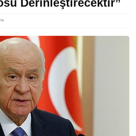
su Derinleştirecektir”
ma