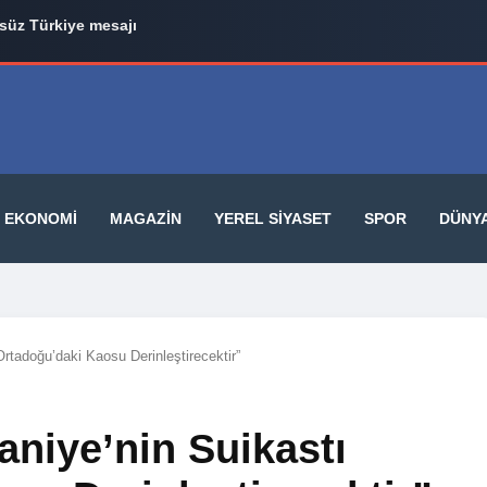
üz Türkiye mesajı
EKONOMI
MAGAZIN
YEREL SIYASET
SPOR
DÜNY
Ortadoğu’daki Kaosu Derinleştirecektir”
aniye’nin Suikastı