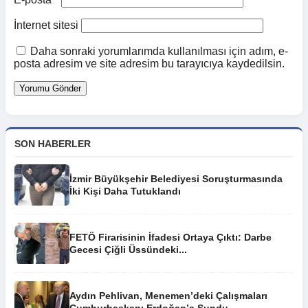
İnternet sitesi
Daha sonraki yorumlarımda kullanılması için adım, e-
posta adresim ve site adresim bu tarayıcıya kaydedilsin.
SON HABERLER
İzmir Büyükşehir Belediyesi Soruşturmasında
İki Kişi Daha Tutuklandı
FETÖ Firarisinin İfadesi Ortaya Çıktı: Darbe
Gecesi Çiğli Üssündeki...
Aydın Pehlivan, Menemen’deki Çalışmaları