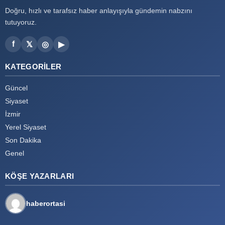
Doğru, hızlı ve tarafsız haber anlayışıyla gündemin nabzını
tutuyoruz.
f
𝕏
◎
▶
KATEGORILER
Güncel
Siyaset
İzmir
Yerel Siyaset
Son Dakika
Genel
KÖŞE YAZARLARI
haberortasi