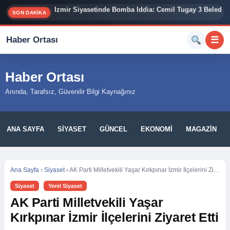
İzmir Siyasetinde Bomba İddia: Cemil Tugay 3 Belediy
SON DAKİKA
Haber Ortası
☰
Haber Ortası
Anında, Tarafsız, Güvenilir Bilgi Kaynağınız
ANA SAYFA
SIYASET
GÜNCEL
EKONOMI
MAGAZIN
Ana Sayfa
›
Siyaset
›
AK Parti Milletvekili Yaşar Kırkpınar İzmir İlçelerini Ziyaret Etti
Siyaset
Yerel Siyaset
AK Parti Milletvekili Yaşar
Kırkpınar İzmir İlçelerini Ziyaret Etti