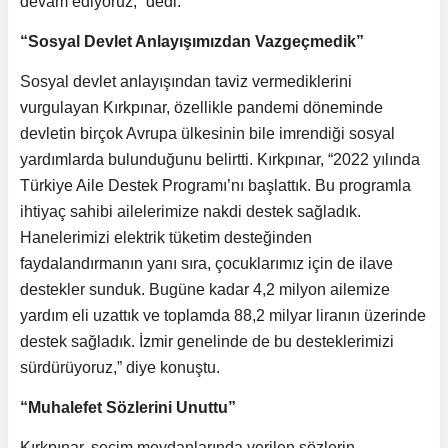
devam ediyoruz,” dedi.
“Sosyal Devlet Anlayışımızdan Vazgeçmedik”
Sosyal devlet anlayışından taviz vermediklerini
vurgulayan Kırkpınar, özellikle pandemi döneminde
devletin birçok Avrupa ülkesinin bile imrendiği sosyal
yardımlarda bulunduğunu belirtti. Kırkpınar, “2022 yılında
Türkiye Aile Destek Programı’nı başlattık. Bu programla
ihtiyaç sahibi ailelerimize nakdi destek sağladık.
Hanelerimizi elektrik tüketim desteğinden
faydalandırmanın yanı sıra, çocuklarımız için de ilave
destekler sunduk. Bugüne kadar 4,2 milyon ailemize
yardım eli uzattık ve toplamda 88,2 milyar liranın üzerinde
destek sağladık. İzmir genelinde de bu desteklerimizi
sürdürüyoruz,” diye konuştu.
“Muhalefet Sözlerini Unuttu”
Kırkpınar, seçim meydanlarında verilen sözlerin