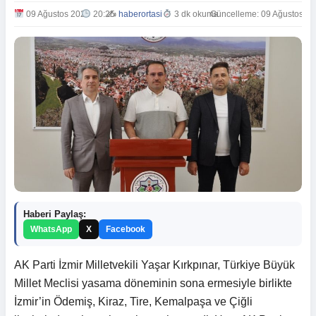
09 Ağustos 2024
20:25
✍️
haberortasi
3 dk okuma
Güncelleme: 09 Ağustos 20
Haberi Paylaş:
WhatsApp
X
Facebook
AK Parti İzmir Milletvekili Yaşar Kırkpınar, Türkiye Büyük
Millet Meclisi yasama döneminin sona ermesiyle birlikte
İzmir’in Ödemiş, Kiraz, Tire, Kemalpaşa ve Çiğli