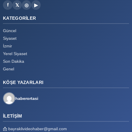
f
𝕏
◎
▶
KATEGORILER
Güncel
Siyaset
İzmir
Yerel Siyaset
Son Dakika
Genel
KÖŞE YAZARLARI
haberortasi
İLETIŞIM
📩
bayraklivideohaber@gmail.com