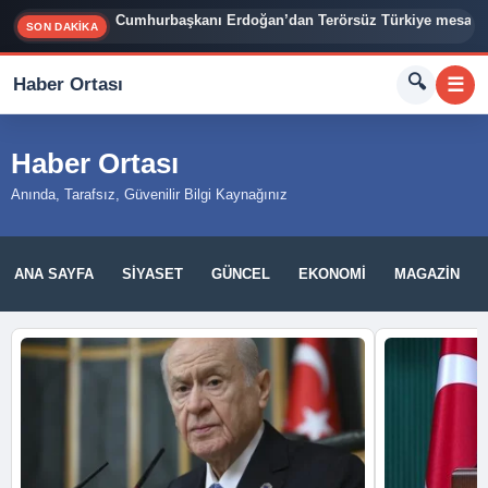
Cumhurbaşkanı Erdoğan’dan Terörsüz Türkiye mesajı
SON DAKİKA
🔍
Haber Ortası
☰
Haber Ortası
Anında, Tarafsız, Güvenilir Bilgi Kaynağınız
ANA SAYFA
SIYASET
GÜNCEL
EKONOMI
MAGAZIN