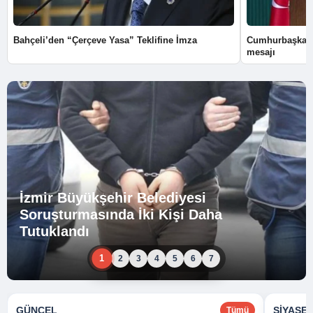
Bahçeli’den “Çerçeve Yasa” Teklifine İmza
Cumhurbaşkanı
mesajı
İzmir Büyükşehir Belediyesi
Soruşturmasında İki Kişi Daha
Tutuklandı
1
2
3
4
5
6
7
GÜNCEL
SIYASE
Tümü