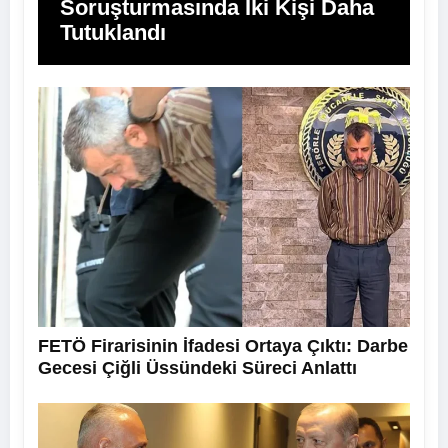
Soruşturmasında İki Kişi Daha
Tutuklandı
FETÖ Firarisinin İfadesi Ortaya Çıktı: Darbe
Gecesi Çiğli Üssündeki Süreci Anlattı