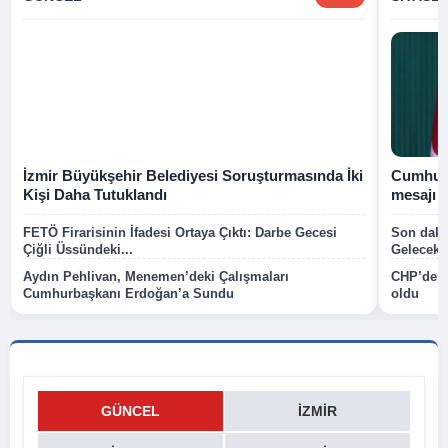
İzmir Büyükşehir Belediyesi Soruşturmasında İki
Cumhurb
Kişi Daha Tutuklandı
mesajı
FETÖ Firarisinin İfadesi Ortaya Çıktı: Darbe Gecesi
Son dakik
Çiğli Üssündeki...
Gelecek P
Aydın Pehlivan, Menemen’deki Çalışmaları
CHP’de k
Cumhurbaşkanı Erdoğan’a Sundu
oldu
GÜNCEL
İZMIR