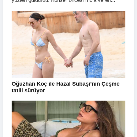
yüzleri güldürdü. Konser öncesi mola veren...
Oğuzhan Koç ile Hazal Subaşı’nın Çeşme
tatili sürüyor