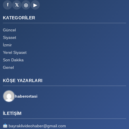
f
𝕏
◎
▶
KATEGORILER
Güncel
Siyaset
İzmir
Yerel Siyaset
Son Dakika
Genel
KÖŞE YAZARLARI
haberortasi
İLETIŞIM
bayraklivideohaber@gmail.com