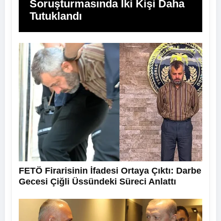
Soruşturmasında İki Kişi Daha
Tutuklandı
FETÖ Firarisinin İfadesi Ortaya Çıktı: Darbe
Gecesi Çiğli Üssündeki Süreci Anlattı