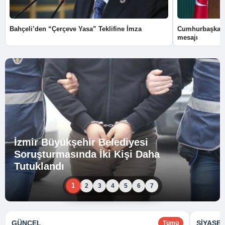
Bahçeli’den “Çerçeve Yasa” Teklifine İmza
Cumhurbaşkanı
mesajı
İzmir Büyükşehir Belediyesi
Soruşturmasında İki Kişi Daha
Tutuklandı
1
2
3
4
5
6
7
GÜNCEL
SIYASE
Tümü