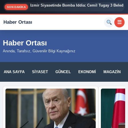
İzmir Siyasetinde Bomba İddia: Cemil Tugay 3 Belediy
SON DAKİKA
Haber Ortası
☰
Haber Ortası
Anında, Tarafsız, Güvenilir Bilgi Kaynağınız
ANA SAYFA
SIYASET
GÜNCEL
EKONOMI
MAGAZIN