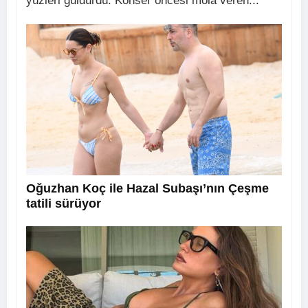
yüzleri güldürdü. Konser öncesi mola veren...
Oğuzhan Koç ile Hazal Subaşı’nın Çeşme
tatili sürüyor