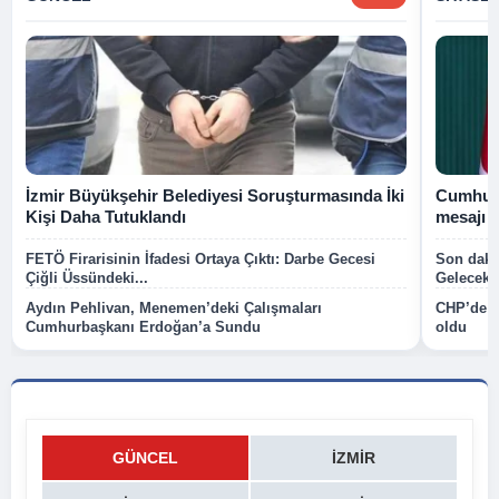
İzmir Büyükşehir Belediyesi Soruşturmasında İki
Cumhurb
Kişi Daha Tutuklandı
mesajı
FETÖ Firarisinin İfadesi Ortaya Çıktı: Darbe Gecesi
Son dakik
Çiğli Üssündeki...
Gelecek P
Aydın Pehlivan, Menemen’deki Çalışmaları
CHP’de k
Cumhurbaşkanı Erdoğan’a Sundu
oldu
GÜNCEL
İZMIR