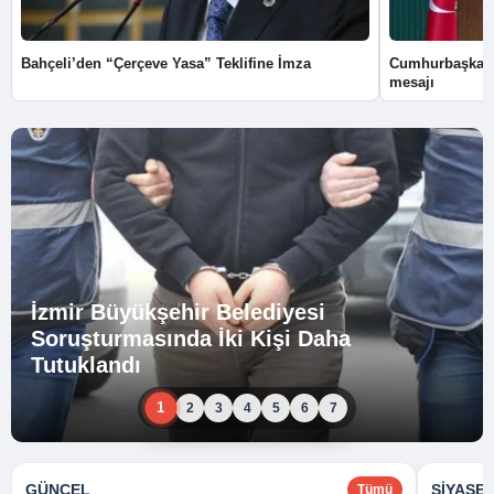
Bahçeli’den “Çerçeve Yasa” Teklifine İmza
Cumhurbaşkanı
mesajı
İzmir Büyükşehir Belediyesi
Soruşturmasında İki Kişi Daha
Tutuklandı
1
2
3
4
5
6
7
GÜNCEL
SIYASE
Tümü