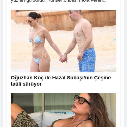
yüzleri güldürdü. Konser öncesi mola veren...
Oğuzhan Koç ile Hazal Subaşı’nın Çeşme
tatili sürüyor