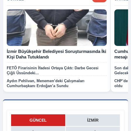
İzmir Büyükşehir Belediyesi Soruşturmasında İki
Cumhurb
Kişi Daha Tutuklandı
mesajı
FETÖ Firarisinin İfadesi Ortaya Çıktı: Darbe Gecesi
Son dakik
Çiğli Üssündeki...
Gelecek P
Aydın Pehlivan, Menemen’deki Çalışmaları
CHP’de k
Cumhurbaşkanı Erdoğan’a Sundu
oldu
GÜNCEL
İZMIR