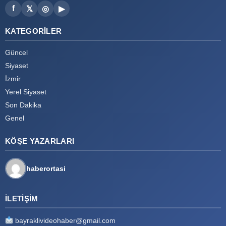
f
𝕏
◎
▶
KATEGORILER
Güncel
Siyaset
İzmir
Yerel Siyaset
Son Dakika
Genel
KÖŞE YAZARLARI
haberortasi
İLETIŞIM
bayraklivideohaber@gmail.com