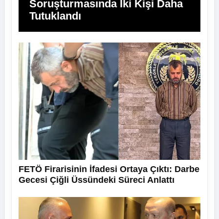
Soruşturmasında İki Kişi Daha
Tutuklandı
FETÖ Firarisinin İfadesi Ortaya Çıktı: Darbe
Gecesi Çiğli Üssündeki Süreci Anlattı