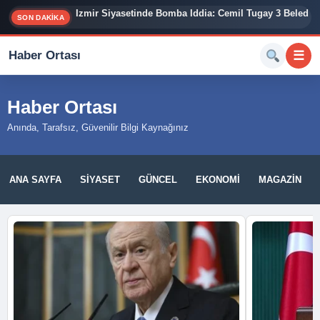
İzmir Siyasetinde Bomba İddia: Cemil Tugay 3 Belediy
SON DAKİKA
Haber Ortası
☰
Haber Ortası
Anında, Tarafsız, Güvenilir Bilgi Kaynağınız
ANA SAYFA
SIYASET
GÜNCEL
EKONOMI
MAGAZIN