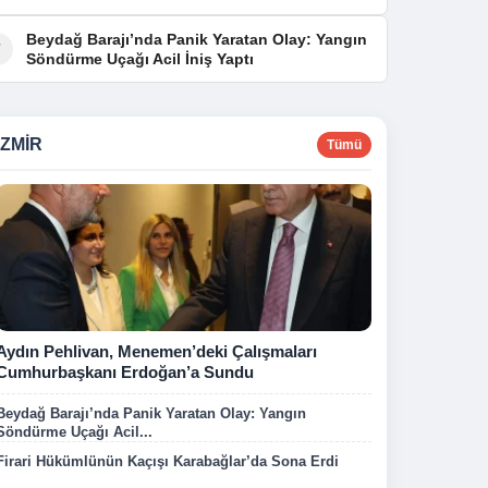
Beydağ Barajı’nda Panik Yaratan Olay: Yangın
7
Söndürme Uçağı Acil İniş Yaptı
İZMIR
Tümü
Aydın Pehlivan, Menemen’deki Çalışmaları
Cumhurbaşkanı Erdoğan’a Sundu
Beydağ Barajı’nda Panik Yaratan Olay: Yangın
Söndürme Uçağı Acil...
Firari Hükümlünün Kaçışı Karabağlar’da Sona Erdi