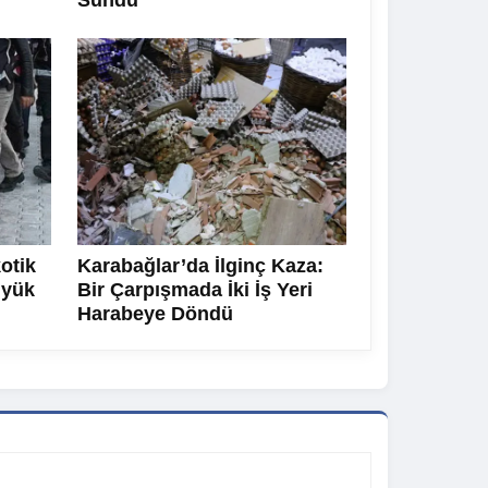
Sundu
otik
Karabağlar’da İlginç Kaza:
üyük
Bir Çarpışmada İki İş Yeri
Harabeye Döndü