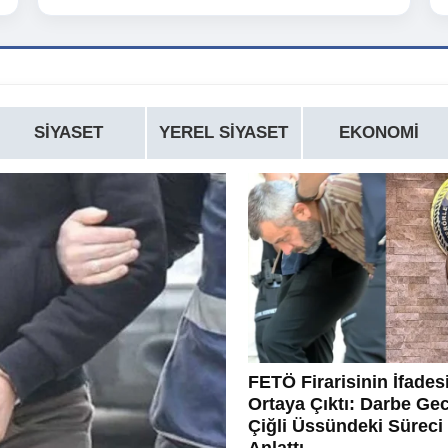
SIYASET
YEREL SIYASET
EKONOMI
FETÖ Firarisinin İfades
Ortaya Çıktı: Darbe Ge
Çiğli Üssündeki Süreci