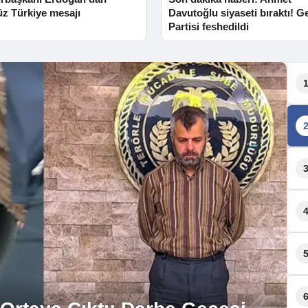
üz Türkiye mesajı
Davutoğlu siyaseti bıraktı! G
Partisi feshedildi