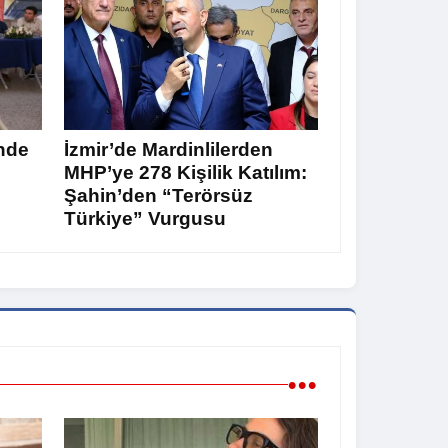
nde
İzmir’de Mardinlilerden
MHP’ye 278 Kişilik Katılım:
Şahin’den “Terörsüz
Türkiye” Vurgusu
•••