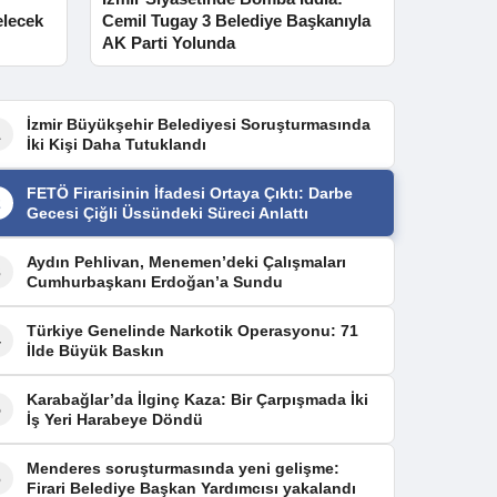
elecek
Cemil Tugay 3 Belediye Başkanıyla
AK Parti Yolunda
İzmir Büyükşehir Belediyesi Soruşturmasında
1
İki Kişi Daha Tutuklandı
FETÖ Firarisinin İfadesi Ortaya Çıktı: Darbe
2
Gecesi Çiğli Üssündeki Süreci Anlattı
Aydın Pehlivan, Menemen’deki Çalışmaları
3
Cumhurbaşkanı Erdoğan’a Sundu
Türkiye Genelinde Narkotik Operasyonu: 71
4
İlde Büyük Baskın
Karabağlar’da İlginç Kaza: Bir Çarpışmada İki
5
İş Yeri Harabeye Döndü
Menderes soruşturmasında yeni gelişme:
6
Firari Belediye Başkan Yardımcısı yakalandı