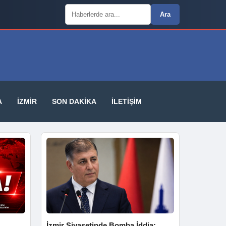
Arama:
Ara
A
İZMIR
SON DAKIKA
İLETIŞIM
İzmir Siyasetinde Bomba İddia: