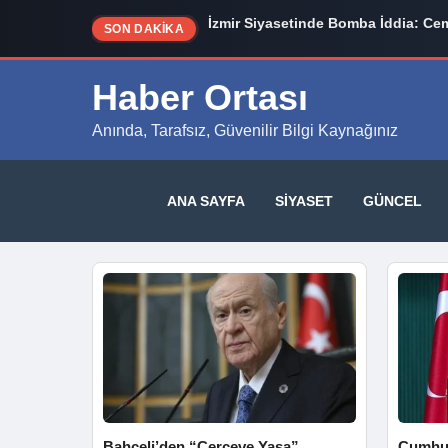
İzmir Siyasetinde Bomba İddia: Cem
SON DAKİKA
Haber Ortası
Anında, Tarafsız, Güvenilir Bilgi Kaynağınız
ANA SAYFA
SIYASET
GÜNCEL
Bahçeli’den “Çerçeve Yasa”
Cumhur