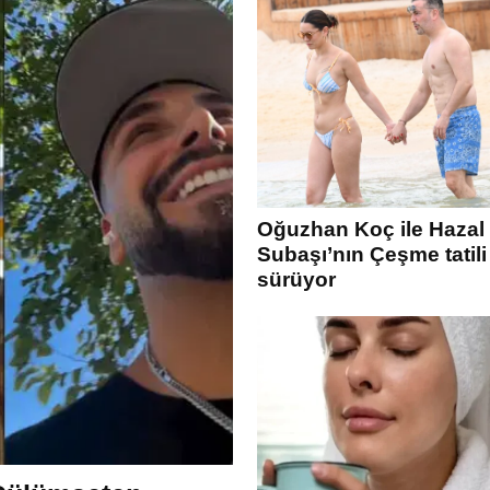
Oğuzhan Koç ile Hazal
Subaşı’nın Çeşme tatili
sürüyor