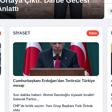
 Ortaya Çıktı: Darbe Gecesi
nlattı
SIYASET
Tümü
Cumhurbaşkanı Erdoğan’dan Terörsüz Türkiye
mesajı
Son dakika haberi: Ahmet Davutoğlu siyaseti bıraktı!
Gelecek Partisi...
CHP’de kritik seçim: Yeni Grup Başkanı Faik Öztrak
oldu