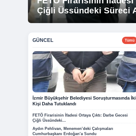
FETÖ Firarisinin İfadesi
Çiğli Üssündeki Süreci A
GÜNCEL
Tümü
İzmir Büyükşehir Belediyesi Soruşturmasında İki
Kişi Daha Tutuklandı
FETÖ Firarisinin İfadesi Ortaya Çıktı: Darbe Gecesi
Çiğli Üssündeki...
Aydın Pehlivan, Menemen’deki Çalışmaları
Cumhurbaşkanı Erdoğan’a Sundu