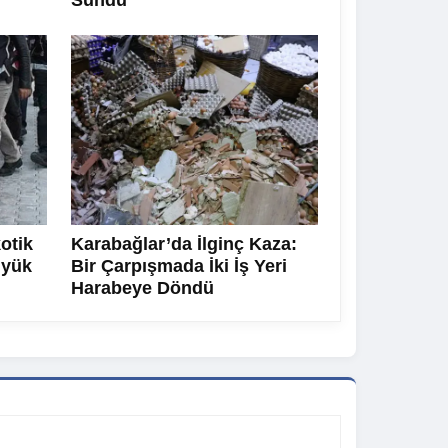
Sundu
otik
Karabağlar’da İlginç Kaza:
üyük
Bir Çarpışmada İki İş Yeri
Harabeye Döndü