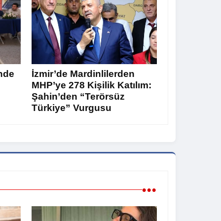
nde
İzmir’de Mardinlilerden
MHP’ye 278 Kişilik Katılım:
Şahin’den “Terörsüz
Türkiye” Vurgusu
•••