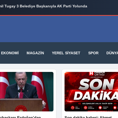
il Tugay 3 Belediye Başkanıyla AK Parti Yolunda
EKONOMI
MAGAZIN
YEREL SIYASET
SPOR
DÜNY
başkanı Erdoğan’dan
Son dakika haberi: Ahmet