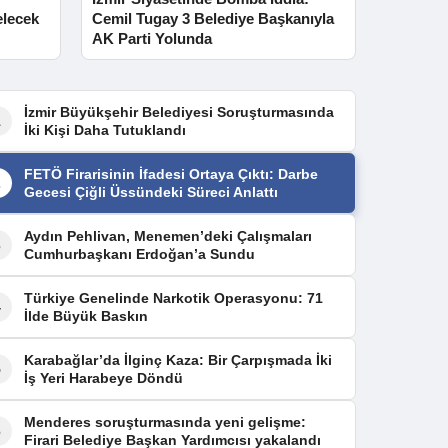
elecek
Cemil Tugay 3 Belediye Başkanıyla
AK Parti Yolunda
İzmir Büyükşehir Belediyesi Soruşturmasında
1
İki Kişi Daha Tutuklandı
FETÖ Firarisinin İfadesi Ortaya Çıktı: Darbe
2
Gecesi Çiğli Üssündeki Süreci Anlattı
Aydın Pehlivan, Menemen’deki Çalışmaları
3
Cumhurbaşkanı Erdoğan’a Sundu
Türkiye Genelinde Narkotik Operasyonu: 71
4
İlde Büyük Baskın
Karabağlar’da İlginç Kaza: Bir Çarpışmada İki
5
İş Yeri Harabeye Döndü
Menderes soruşturmasında yeni gelişme:
6
Firari Belediye Başkan Yardımcısı yakalandı