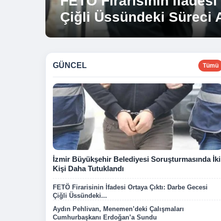
FETÖ Firarisinin İfadesi
Aydın Pehlivan, Meneme
Çiğli Üssündeki Süreci A
Cumhurbaşkanı Erdoğa
GÜNCEL
Tümü
İzmir Büyükşehir Belediyesi Soruşturmasında İki
Kişi Daha Tutuklandı
FETÖ Firarisinin İfadesi Ortaya Çıktı: Darbe Gecesi
Çiğli Üssündeki...
Aydın Pehlivan, Menemen’deki Çalışmaları
Cumhurbaşkanı Erdoğan’a Sundu