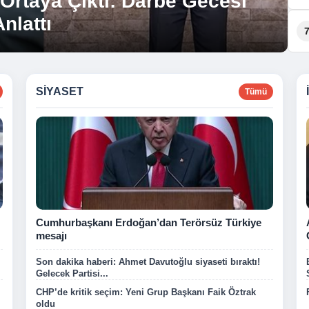
 Ortaya Çıktı: Darbe Gecesi
n’deki Çalışmaları
nlattı
n’a Sundu
SIYASET
Tümü
Cumhurbaşkanı Erdoğan’dan Terörsüz Türkiye
mesajı
Son dakika haberi: Ahmet Davutoğlu siyaseti bıraktı!
Gelecek Partisi...
CHP’de kritik seçim: Yeni Grup Başkanı Faik Öztrak
oldu