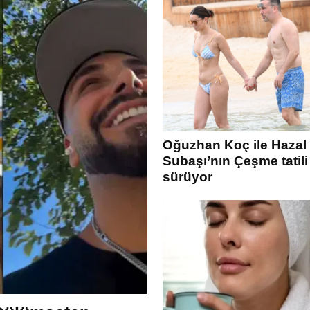
Oğuzhan Koç ile Hazal
Subaşı’nın Çeşme tatili
sürüyor