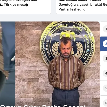
üz Türkiye mesajı
Davutoğlu siyaseti bıraktı! G
Partisi feshedildi