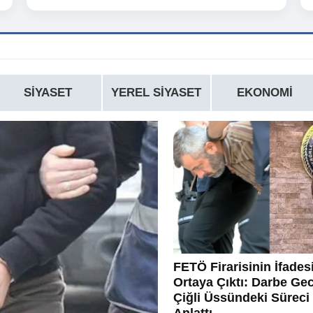
SIYASET
YEREL SIYASET
EKONOMI
FETÖ Firarisinin İfades
Ortaya Çıktı: Darbe Ge
Çiğli Üssündeki Süreci