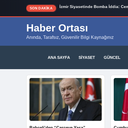
İzmir Siyasetinde Bomba İddia: Cem
SON DAKİKA
Haber Ortası
Anında, Tarafsız, Güvenilir Bilgi Kaynağınız
ANA SAYFA
SIYASET
GÜNCEL
Bahçeli’den “Çerçeve Yasa”
Cumhur