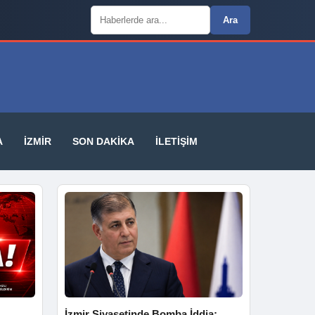
Arama:
Ara
A
İZMIR
SON DAKIKA
İLETIŞIM
İzmir Siyasetinde Bomba İddia: