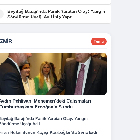
Beydağ Barajı’nda Panik Yaratan Olay: Yangın
7
Söndürme Uçağı Acil İniş Yaptı
İZMIR
Tümü
Aydın Pehlivan, Menemen’deki Çalışmaları
Cumhurbaşkanı Erdoğan’a Sundu
Beydağ Barajı’nda Panik Yaratan Olay: Yangın
Söndürme Uçağı Acil...
Firari Hükümlünün Kaçışı Karabağlar’da Sona Erdi