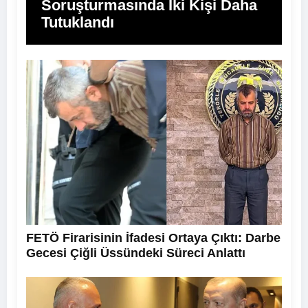
Soruşturmasında İki Kişi Daha
Tutuklandı
FETÖ Firarisinin İfadesi Ortaya Çıktı: Darbe
Gecesi Çiğli Üssündeki Süreci Anlattı