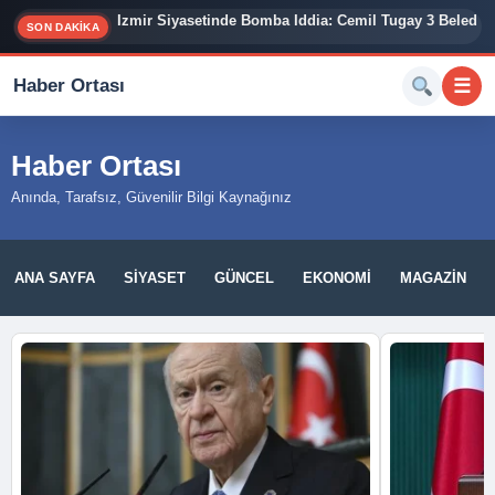
İzmir Siyasetinde Bomba İddia: Cemil Tugay 3 Belediy
SON DAKİKA
Haber Ortası
☰
Haber Ortası
Anında, Tarafsız, Güvenilir Bilgi Kaynağınız
ANA SAYFA
SIYASET
GÜNCEL
EKONOMI
MAGAZIN