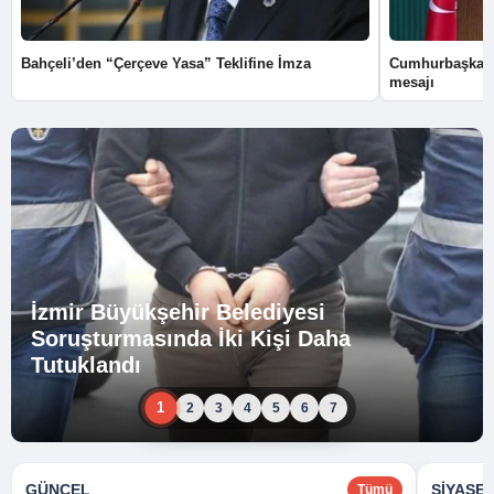
Bahçeli’den “Çerçeve Yasa” Teklifine İmza
Cumhurbaşkanı
mesajı
İzmir Büyükşehir Belediyesi
Soruşturmasında İki Kişi Daha
Tutuklandı
1
2
3
4
5
6
7
GÜNCEL
SIYASE
Tümü