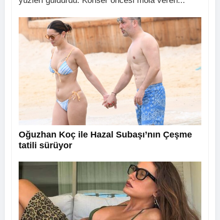
yüzleri güldürdü. Konser öncesi mola veren...
Oğuzhan Koç ile Hazal Subaşı’nın Çeşme
tatili sürüyor