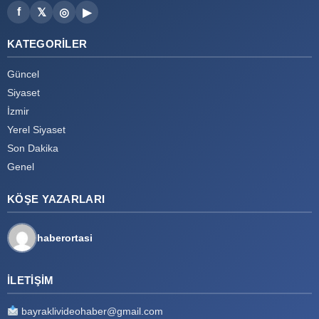
f
𝕏
◎
▶
KATEGORILER
Güncel
Siyaset
İzmir
Yerel Siyaset
Son Dakika
Genel
KÖŞE YAZARLARI
haberortasi
İLETIŞIM
bayraklivideohaber@gmail.com