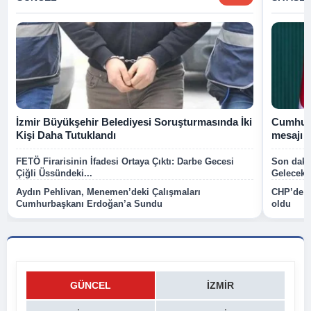
İzmir Büyükşehir Belediyesi Soruşturmasında İki
Cumhurb
Kişi Daha Tutuklandı
mesajı
FETÖ Firarisinin İfadesi Ortaya Çıktı: Darbe Gecesi
Son dakik
Çiğli Üssündeki...
Gelecek P
Aydın Pehlivan, Menemen’deki Çalışmaları
CHP’de k
Cumhurbaşkanı Erdoğan’a Sundu
oldu
GÜNCEL
İZMIR