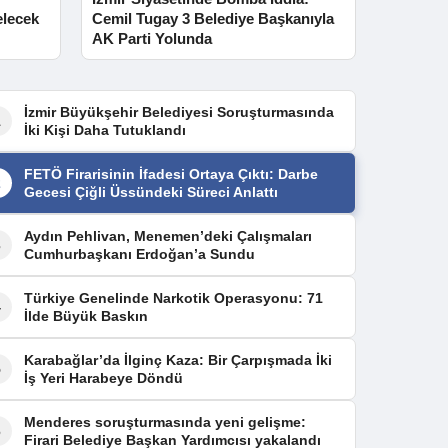
elecek
Cemil Tugay 3 Belediye Başkanıyla
AK Parti Yolunda
İzmir Büyükşehir Belediyesi Soruşturmasında
1
İki Kişi Daha Tutuklandı
FETÖ Firarisinin İfadesi Ortaya Çıktı: Darbe
2
Gecesi Çiğli Üssündeki Süreci Anlattı
Aydın Pehlivan, Menemen’deki Çalışmaları
3
Cumhurbaşkanı Erdoğan’a Sundu
Türkiye Genelinde Narkotik Operasyonu: 71
4
İlde Büyük Baskın
Karabağlar’da İlginç Kaza: Bir Çarpışmada İki
5
İş Yeri Harabeye Döndü
Menderes soruşturmasında yeni gelişme:
6
Firari Belediye Başkan Yardımcısı yakalandı