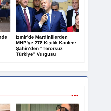
nde
İzmir’de Mardinlilerden
MHP’ye 278 Kişilik Katılım:
Şahin’den “Terörsüz
Türkiye” Vurgusu
•••