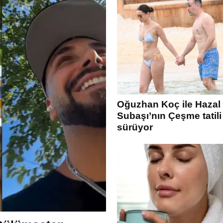
Oğuzhan Koç ile Hazal
Subaşı’nın Çeşme tatili
sürüyor