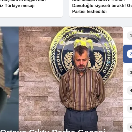
üz Türkiye mesajı
Davutoğlu siyaseti bıraktı! G
Partisi feshedildi