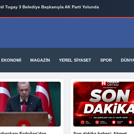
il Tugay 3 Belediye Başkanıyla AK Parti Yolunda
EKONOMI
MAGAZIN
YEREL SIYASET
SPOR
DÜNY
başkanı Erdoğan’dan
Son dakika haberi: Ahmet