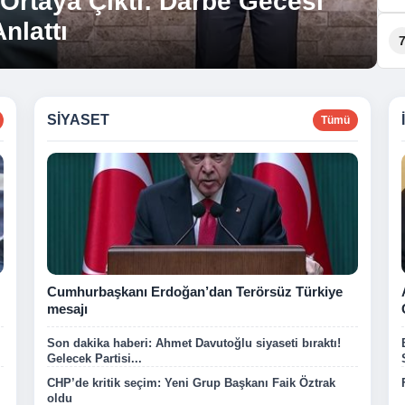
 Ortaya Çıktı: Darbe Gecesi
n’deki Çalışmaları
nlattı
n’a Sundu
SIYASET
Tümü
Cumhurbaşkanı Erdoğan’dan Terörsüz Türkiye
mesajı
Son dakika haberi: Ahmet Davutoğlu siyaseti bıraktı!
Gelecek Partisi...
CHP’de kritik seçim: Yeni Grup Başkanı Faik Öztrak
oldu