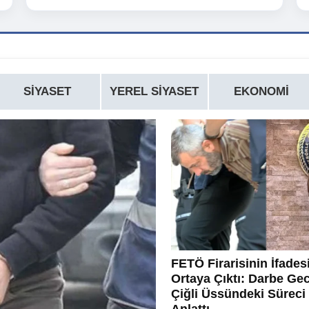
SIYASET
YEREL SIYASET
EKONOMI
FETÖ Firarisinin İfades
Ortaya Çıktı: Darbe Ge
Çiğli Üssündeki Süreci