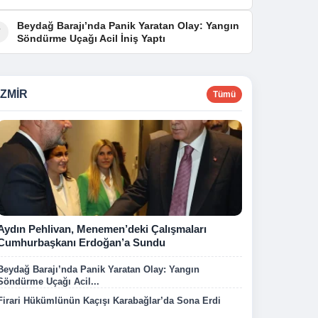
Beydağ Barajı’nda Panik Yaratan Olay: Yangın
7
Söndürme Uçağı Acil İniş Yaptı
İZMIR
Tümü
Aydın Pehlivan, Menemen’deki Çalışmaları
Cumhurbaşkanı Erdoğan’a Sundu
Beydağ Barajı’nda Panik Yaratan Olay: Yangın
Söndürme Uçağı Acil...
Firari Hükümlünün Kaçışı Karabağlar’da Sona Erdi