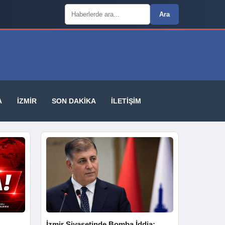
Arama:
Ara
A
İZMIR
SON DAKIKA
İLETIŞIM
İzmir Siyasetinde Bomba İddia: