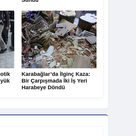
Sundu
otik
Karabağlar’da İlginç Kaza:
üyük
Bir Çarpışmada İki İş Yeri
Harabeye Döndü