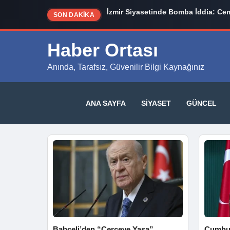
İzmir Siyasetinde Bomba İddia: Cem
SON DAKİKA
Haber Ortası
Anında, Tarafsız, Güvenilir Bilgi Kaynağınız
ANA SAYFA
SIYASET
GÜNCEL
Bahçeli’den “Çerçeve Yasa”
Cumhur