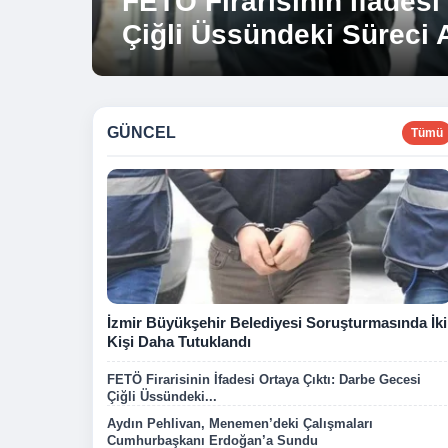
FETÖ Firarisinin İfadesi
Aydın Pehlivan, Meneme
Çiğli Üssündeki Süreci A
Cumhurbaşkanı Erdoğa
GÜNCEL
Tümü
İzmir Büyükşehir Belediyesi Soruşturmasında İki
Kişi Daha Tutuklandı
FETÖ Firarisinin İfadesi Ortaya Çıktı: Darbe Gecesi
Çiğli Üssündeki...
Aydın Pehlivan, Menemen’deki Çalışmaları
Cumhurbaşkanı Erdoğan’a Sundu