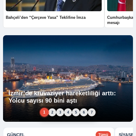
Bahçeli’den “Çerçeve Yasa” Teklifine İmza
Cumhurbaşkanı
mesajı
İzmir’de kruvaziyer hareketliliği arttı:
Yolcu sayısı 90 bini aştı
1
2
3
4
5
6
7
GÜNCEL
SIYASE
Tümü