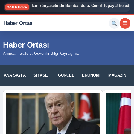
İzmir Siyasetinde Bomba İddia: Cemil Tugay 3 Belediy
SON DAKİKA
Haber Ortası
☰
Haber Ortası
Anında, Tarafsız, Güvenilir Bilgi Kaynağınız
ANA SAYFA
SIYASET
GÜNCEL
EKONOMI
MAGAZIN