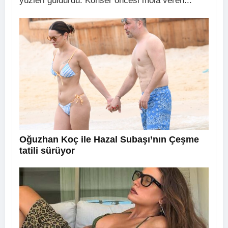
yüzleri güldürdü. Konser öncesi mola veren...
Oğuzhan Koç ile Hazal Subaşı’nın Çeşme
tatili sürüyor