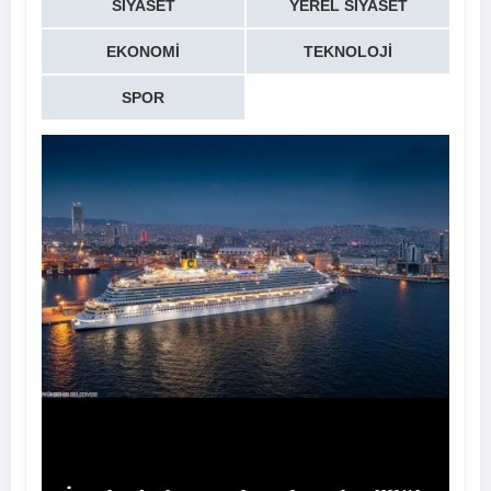
SIYASET
YEREL SIYASET
EKONOMI
TEKNOLOJI
SPOR