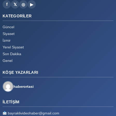
f
𝕏
◎
▶
KATEGORILER
Güncel
Siyaset
İzmir
Yerel Siyaset
Son Dakika
Genel
KÖŞE YAZARLARI
haberortasi
İLETIŞIM
bayraklivideohaber@gmail.com