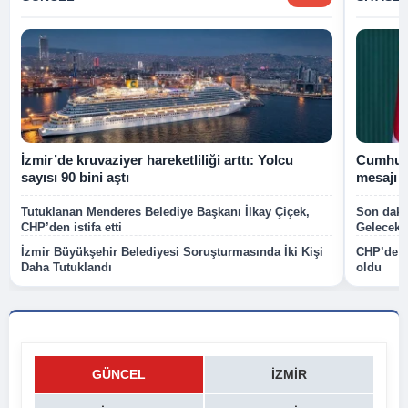
İzmir’de kruvaziyer hareketliliği arttı: Yolcu
Cumhurb
sayısı 90 bini aştı
mesajı
Tutuklanan Menderes Belediye Başkanı İlkay Çiçek,
Son dakik
CHP’den istifa etti
Gelecek P
İzmir Büyükşehir Belediyesi Soruşturmasında İki Kişi
CHP’de k
Daha Tutuklandı
oldu
GÜNCEL
İZMIR