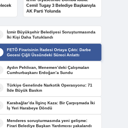
elecek
Cemil Tugay 3 Belediye Başkanıyla
AK Parti Yolunda
İzmir Büyükşehir Belediyesi Soruşturmasında
1
İki Kişi Daha Tutuklandı
FETÖ Firarisinin İfadesi Ortaya Çıktı: Darbe
2
Gecesi Çiğli Üssündeki Süreci Anlattı
Aydın Pehlivan, Menemen’deki Çalışmaları
3
Cumhurbaşkanı Erdoğan’a Sundu
Türkiye Genelinde Narkotik Operasyonu: 71
4
İlde Büyük Baskın
Karabağlar’da İlginç Kaza: Bir Çarpışmada İki
5
İş Yeri Harabeye Döndü
Menderes soruşturmasında yeni gelişme:
6
Firari Belediye Başkan Yardımcısı yakalandı