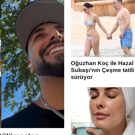
Oğuzhan Koç ile Hazal
Subaşı’nın Çeşme tatili
sürüyor