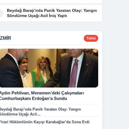
Beydağ Barajı’nda Panik Yaratan Olay: Yangın
7
Söndürme Uçağı Acil İniş Yaptı
İZMIR
Tümü
Aydın Pehlivan, Menemen’deki Çalışmaları
Cumhurbaşkanı Erdoğan’a Sundu
Beydağ Barajı’nda Panik Yaratan Olay: Yangın
Söndürme Uçağı Acil...
Firari Hükümlünün Kaçışı Karabağlar’da Sona Erdi