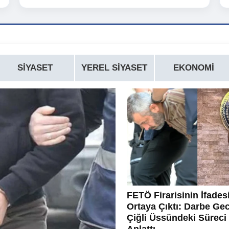
SIYASET
YEREL SIYASET
EKONOMI
FETÖ Firarisinin İfades
Ortaya Çıktı: Darbe Ge
Çiğli Üssündeki Süreci