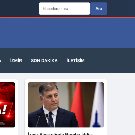
Arama:
Ara
A
İZMIR
SON DAKIKA
İLETIŞIM
İzmir Siyasetinde Bomba İddia: