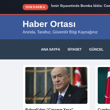
İzmir Siyasetinde Bomba İddia: Cem
SON DAKİKA
Haber Ortası
Anında, Tarafsız, Güvenilir Bilgi Kaynağınız
ANA SAYFA
SIYASET
GÜNCEL
Bahçeli’den “Çerçeve Yasa”
Cumhur