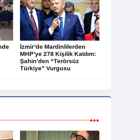
nde
İzmir’de Mardinlilerden
MHP’ye 278 Kişilik Katılım:
Şahin’den “Terörsüz
Türkiye” Vurgusu
•••