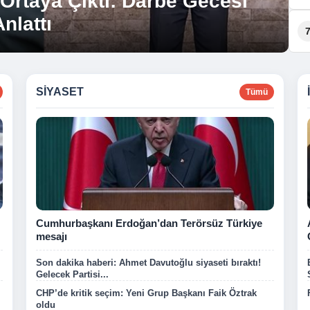
 Ortaya Çıktı: Darbe Gecesi
n’deki Çalışmaları
nlattı
n’a Sundu
SIYASET
Tümü
Cumhurbaşkanı Erdoğan’dan Terörsüz Türkiye
mesajı
Son dakika haberi: Ahmet Davutoğlu siyaseti bıraktı!
Gelecek Partisi...
CHP’de kritik seçim: Yeni Grup Başkanı Faik Öztrak
oldu