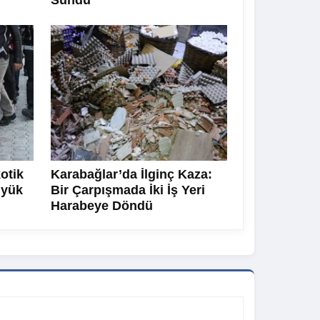
Sundu
otik
Karabağlar’da İlginç Kaza:
üyük
Bir Çarpışmada İki İş Yeri
Harabeye Döndü