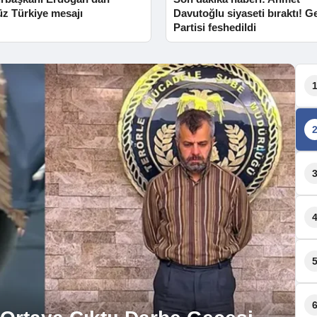
üz Türkiye mesajı
Davutoğlu siyaseti bıraktı! G
Partisi feshedildi