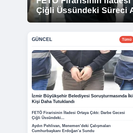
FETÖ Firarisinin İfadesi
Aydın Pehlivan, Meneme
Çiğli Üssündeki Süreci A
Cumhurbaşkanı Erdoğa
GÜNCEL
Tümü
İzmir Büyükşehir Belediyesi Soruşturmasında İki
Kişi Daha Tutuklandı
FETÖ Firarisinin İfadesi Ortaya Çıktı: Darbe Gecesi
Çiğli Üssündeki...
Aydın Pehlivan, Menemen’deki Çalışmaları
Cumhurbaşkanı Erdoğan’a Sundu