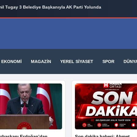
il Tugay 3 Belediye Başkanıyla AK Parti Yolunda
EKONOMI
MAGAZIN
YEREL SIYASET
SPOR
DÜNY
başkanı Erdoğan’dan
Son dakika haberi: Ahmet