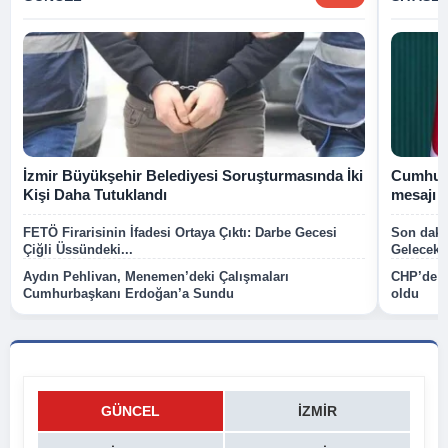
İzmir Büyükşehir Belediyesi Soruşturmasında İki
Cumhurb
Kişi Daha Tutuklandı
mesajı
FETÖ Firarisinin İfadesi Ortaya Çıktı: Darbe Gecesi
Son dakik
Çiğli Üssündeki...
Gelecek P
Aydın Pehlivan, Menemen’deki Çalışmaları
CHP’de k
Cumhurbaşkanı Erdoğan’a Sundu
oldu
GÜNCEL
İZMIR