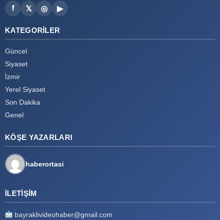
f
𝕏
◎
▶
KATEGORILER
Güncel
Siyaset
İzmir
Yerel Siyaset
Son Dakika
Genel
KÖŞE YAZARLARI
haberortasi
İLETIŞIM
bayraklivideohaber@gmail.com