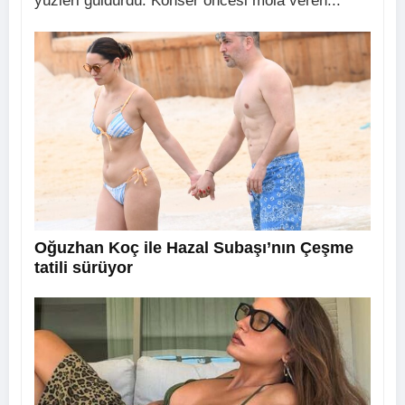
yüzleri güldürdü. Konser öncesi mola veren...
Oğuzhan Koç ile Hazal Subaşı’nın Çeşme
tatili sürüyor