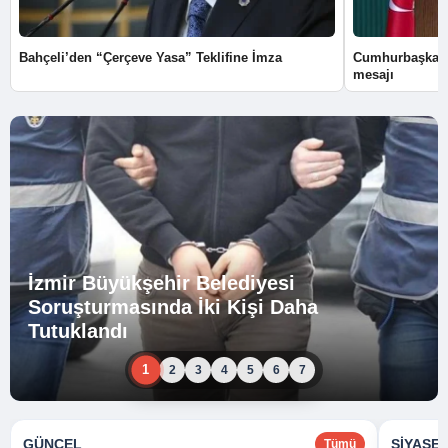
Bahçeli’den “Çerçeve Yasa” Teklifine İmza
Cumhurbaşkanı
mesajı
İzmir Büyükşehir Belediyesi
Soruşturmasında İki Kişi Daha
Tutuklandı
1
2
3
4
5
6
7
GÜNCEL
SIYASE
Tümü