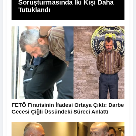
Soruşturmasında İki Kişi Daha
Tutuklandı
FETÖ Firarisinin İfadesi Ortaya Çıktı: Darbe
Gecesi Çiğli Üssündeki Süreci Anlattı