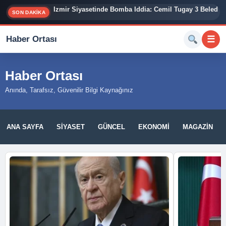
İzmir Siyasetinde Bomba İddia: Cemil Tugay 3 Belediy
SON DAKİKA
Haber Ortası
☰
Haber Ortası
Anında, Tarafsız, Güvenilir Bilgi Kaynağınız
ANA SAYFA
SIYASET
GÜNCEL
EKONOMI
MAGAZIN