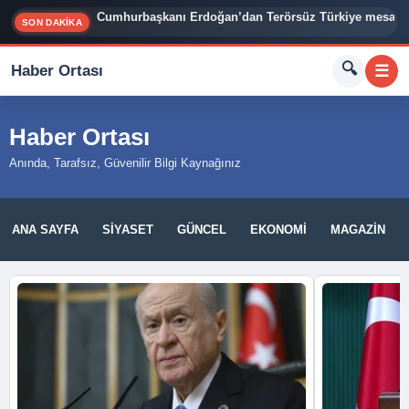
Cumhurbaşkanı Erdoğan’dan Terörsüz Türkiye mesajı
SON DAKİKA
🔍
Haber Ortası
☰
Haber Ortası
Anında, Tarafsız, Güvenilir Bilgi Kaynağınız
ANA SAYFA
SIYASET
GÜNCEL
EKONOMI
MAGAZIN