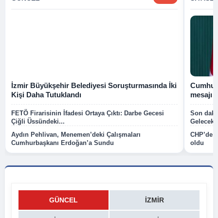
İzmir Büyükşehir Belediyesi Soruşturmasında İki
Cumhurb
Kişi Daha Tutuklandı
mesajı
FETÖ Firarisinin İfadesi Ortaya Çıktı: Darbe Gecesi
Son dakik
Çiğli Üssündeki...
Gelecek P
Aydın Pehlivan, Menemen’deki Çalışmaları
CHP’de k
Cumhurbaşkanı Erdoğan’a Sundu
oldu
GÜNCEL
İZMIR