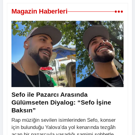
•••
Magazin Haberleri
Sefo ile Pazarcı Arasında
Gülümseten Diyalog: “Sefo İşine
Baksın”
Rap müziğin sevilen isimlerinden Sefo, konser
için bulunduğu Yalova’da yol kenarında tezgâh
açan bir pazarcıyla yaşadığı samimi sohbetle