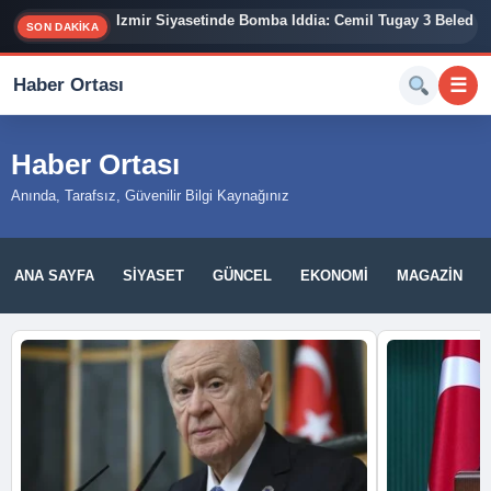
İzmir Siyasetinde Bomba İddia: Cemil Tugay 3 Belediy
SON DAKİKA
Haber Ortası
☰
Haber Ortası
Anında, Tarafsız, Güvenilir Bilgi Kaynağınız
ANA SAYFA
SIYASET
GÜNCEL
EKONOMI
MAGAZIN