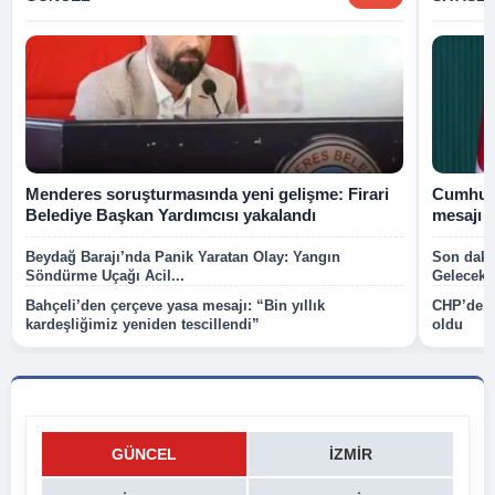
Menderes soruşturmasında yeni gelişme: Firari
Cumhurb
Belediye Başkan Yardımcısı yakalandı
mesajı
Beydağ Barajı’nda Panik Yaratan Olay: Yangın
Son dakik
Söndürme Uçağı Acil...
Gelecek P
Bahçeli’den çerçeve yasa mesajı: “Bin yıllık
CHP’de k
kardeşliğimiz yeniden tescillendi”
oldu
GÜNCEL
İZMIR