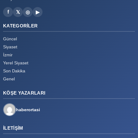
f
𝕏
◎
▶
KATEGORILER
Güncel
Siyaset
İzmir
Yerel Siyaset
Son Dakika
Genel
KÖŞE YAZARLARI
haberortasi
İLETIŞIM