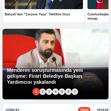
Bahçeli’den “Çerçeve Yasa” Teklifine İmza
Cumhurbaşkanı
mesajı
Menderes soruşturmasında yeni
gelişme: Firari Belediye Başkan
Yardımcısı yakalandı
1
2
3
4
5
6
7
GÜNCEL
SIYASE
Tümü