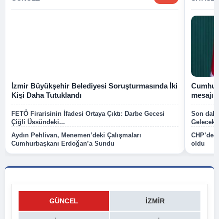
İzmir Büyükşehir Belediyesi Soruşturmasında İki
Cumhurb
Kişi Daha Tutuklandı
mesajı
FETÖ Firarisinin İfadesi Ortaya Çıktı: Darbe Gecesi
Son dakik
Çiğli Üssündeki...
Gelecek P
Aydın Pehlivan, Menemen’deki Çalışmaları
CHP’de k
Cumhurbaşkanı Erdoğan’a Sundu
oldu
GÜNCEL
İZMIR