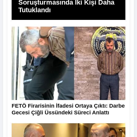
Soruşturmasında İki Kişi Daha
Tutuklandı
FETÖ Firarisinin İfadesi Ortaya Çıktı: Darbe
Gecesi Çiğli Üssündeki Süreci Anlattı