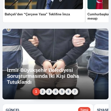
Bahçeli’den “Çerçeve Yasa” Teklifine İmza
Cumhurbaşkanı
mesajı
İzmir Büyükşehir Belediyesi
Soruşturmasında İki Kişi Daha
Tutuklandı
1
2
3
4
5
6
7
GÜNCEL
SIYASE
Tümü