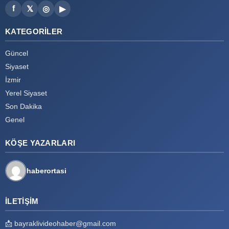
f
𝕏
◎
▶
KATEGORILER
Güncel
Siyaset
İzmir
Yerel Siyaset
Son Dakika
Genel
KÖŞE YAZARLARI
haberortasi
İLETIŞIM
📩
bayraklivideohaber@gmail.com