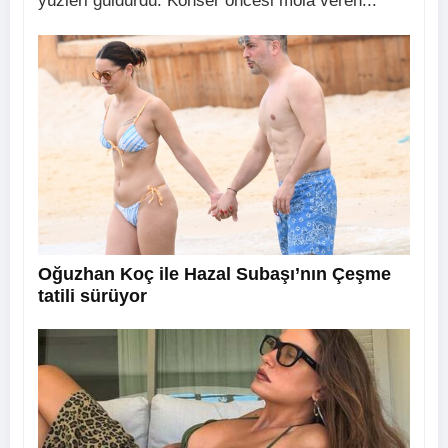
yüzleri güldürdü. Konser öncesi mola veren...
Oğuzhan Koç ile Hazal Subaşı’nın Çeşme
tatili sürüyor