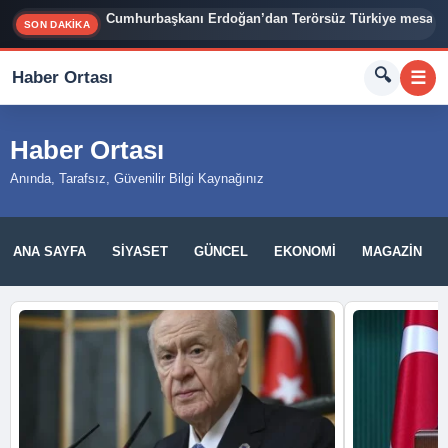
Cumhurbaşkanı Erdoğan’dan Terörsüz Türkiye mesajı
SON DAKİKA
🔍
Haber Ortası
☰
Haber Ortası
Anında, Tarafsız, Güvenilir Bilgi Kaynağınız
ANA SAYFA
SIYASET
GÜNCEL
EKONOMI
MAGAZIN