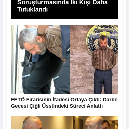
Soruşturmasında İki Kişi Daha
Tutuklandı
FETÖ Firarisinin İfadesi Ortaya Çıktı: Darbe
Gecesi Çiğli Üssündeki Süreci Anlattı