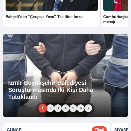
Bahçeli’den “Çerçeve Yasa” Teklifine İmza
Cumhurbaşkanı
mesajı
İzmir Büyükşehir Belediyesi
Soruşturmasında İki Kişi Daha
Tutuklandı
1
2
3
4
5
6
7
GÜNCEL
SIYASE
Tümü