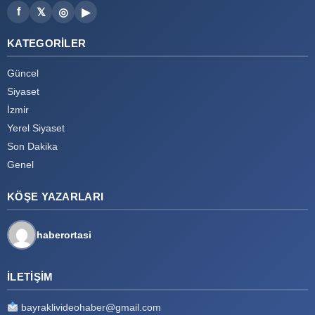
f
𝕏
◎
▶
KATEGORILER
Güncel
Siyaset
İzmir
Yerel Siyaset
Son Dakika
Genel
KÖŞE YAZARLARI
haberortasi
İLETIŞIM
bayraklivideohaber@gmail.com