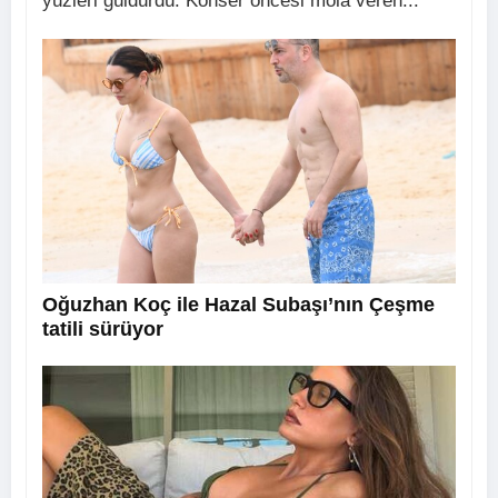
yüzleri güldürdü. Konser öncesi mola veren...
Oğuzhan Koç ile Hazal Subaşı’nın Çeşme
tatili sürüyor