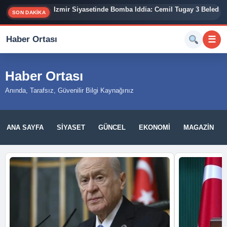
İzmir Siyasetinde Bomba İddia: Cemil Tugay 3 Belediy
SON DAKİKA
Haber Ortası
☰
Haber Ortası
Anında, Tarafsız, Güvenilir Bilgi Kaynağınız
ANA SAYFA
SIYASET
GÜNCEL
EKONOMI
MAGAZIN