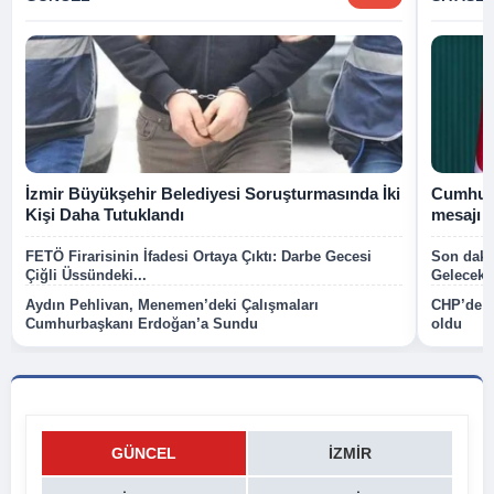
İzmir Büyükşehir Belediyesi Soruşturmasında İki
Cumhurb
Kişi Daha Tutuklandı
mesajı
FETÖ Firarisinin İfadesi Ortaya Çıktı: Darbe Gecesi
Son dakik
Çiğli Üssündeki...
Gelecek P
Aydın Pehlivan, Menemen’deki Çalışmaları
CHP’de k
Cumhurbaşkanı Erdoğan’a Sundu
oldu
GÜNCEL
İZMIR