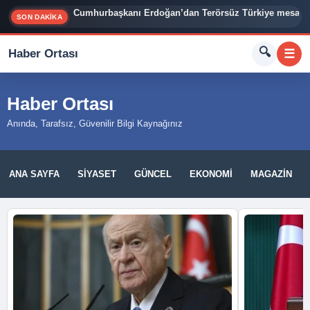
Cumhurbaşkanı Erdoğan’dan Terörsüz Türkiye mesajı
SON DAKİKA
🔍
Haber Ortası
☰
Haber Ortası
Anında, Tarafsız, Güvenilir Bilgi Kaynağınız
ANA SAYFA
SIYASET
GÜNCEL
EKONOMI
MAGAZIN