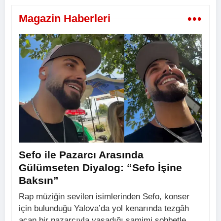
•••
Magazin Haberleri
Sefo ile Pazarcı Arasında
Gülümseten Diyalog: “Sefo İşine
Baksın”
Rap müziğin sevilen isimlerinden Sefo, konser
için bulunduğu Yalova’da yol kenarında tezgâh
açan bir pazarcıyla yaşadığı samimi sohbetle