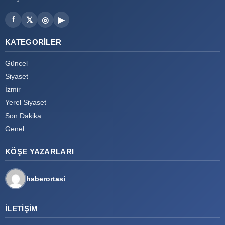
f
𝕏
◎
▶
KATEGORILER
Güncel
Siyaset
İzmir
Yerel Siyaset
Son Dakika
Genel
KÖŞE YAZARLARI
haberortasi
İLETIŞIM