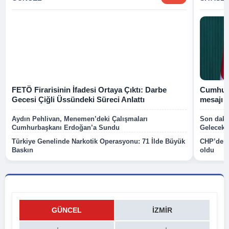
FETÖ Firarisinin İfadesi Ortaya Çıktı: Darbe
Cumhurb
Gecesi Çiğli Üssündeki Süreci Anlattı
mesajı
Aydın Pehlivan, Menemen’deki Çalışmaları
Son dakik
Cumhurbaşkanı Erdoğan’a Sundu
Gelecek P
Türkiye Genelinde Narkotik Operasyonu: 71 İlde Büyük
CHP’de k
Baskın
oldu
GÜNCEL
İZMIR