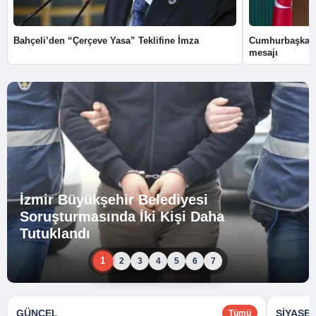
Bahçeli’den “Çerçeve Yasa” Teklifine İmza
Cumhurbaşkanı
mesajı
İzmir Büyükşehir Belediyesi
Soruşturmasında İki Kişi Daha
Tutuklandı
1
2
3
4
5
6
7
GÜNCEL
SIYASE
Tümü