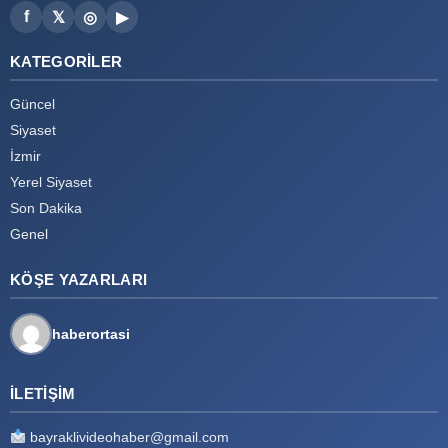
f
𝕏
◎
▶
KATEGORILER
Güncel
Siyaset
İzmir
Yerel Siyaset
Son Dakika
Genel
KÖŞE YAZARLARI
haberortasi
İLETIŞIM
bayraklivideohaber@gmail.com