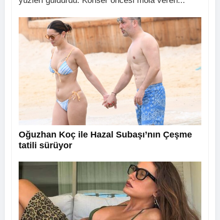
yüzleri güldürdü. Konser öncesi mola veren...
Oğuzhan Koç ile Hazal Subaşı’nın Çeşme
tatili sürüyor