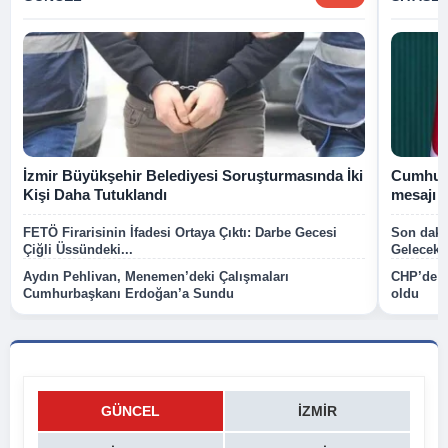
İzmir Büyükşehir Belediyesi Soruşturmasında İki
Cumhurb
Kişi Daha Tutuklandı
mesajı
FETÖ Firarisinin İfadesi Ortaya Çıktı: Darbe Gecesi
Son dakik
Çiğli Üssündeki...
Gelecek P
Aydın Pehlivan, Menemen’deki Çalışmaları
CHP’de k
Cumhurbaşkanı Erdoğan’a Sundu
oldu
GÜNCEL
İZMIR