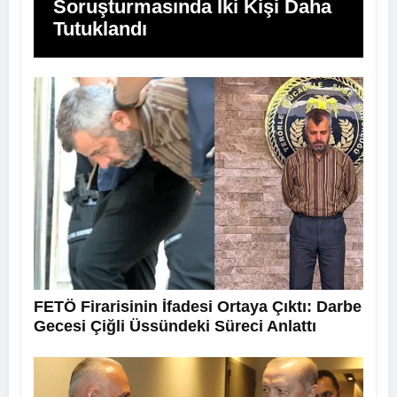
Soruşturmasında İki Kişi Daha
Tutuklandı
FETÖ Firarisinin İfadesi Ortaya Çıktı: Darbe
Gecesi Çiğli Üssündeki Süreci Anlattı