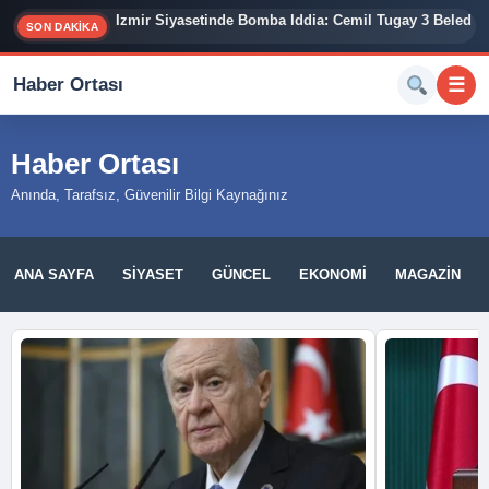
İzmir Siyasetinde Bomba İddia: Cemil Tugay 3 Belediy
SON DAKİKA
Haber Ortası
☰
Haber Ortası
Anında, Tarafsız, Güvenilir Bilgi Kaynağınız
ANA SAYFA
SIYASET
GÜNCEL
EKONOMI
MAGAZIN